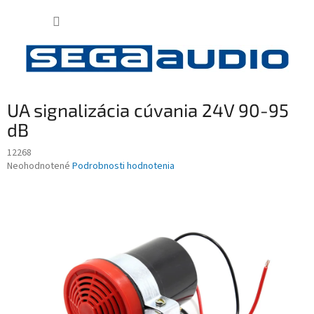
Prejsť
NÁKUP
na
obsah
KOŠÍK
UA signalizácia cúvania 24V 90-95
dB
12268
Priemerné
Neohodnotené
Podrobnosti hodnotenia
hodnotenie
produktu
je
0,0
z
5
hviezdičiek.