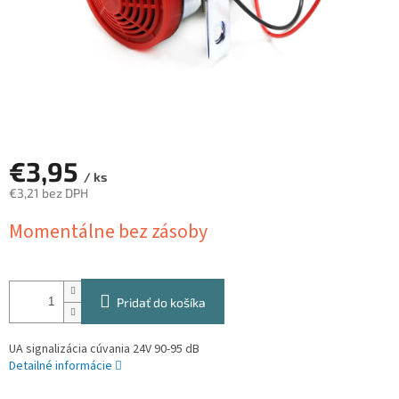
€3,95
/ ks
€3,21 bez DPH
Jednotková
Momentálne bez zásoby
cena:
Pridať do košíka
UA signalizácia cúvania 24V 90-95 dB
Detailné informácie