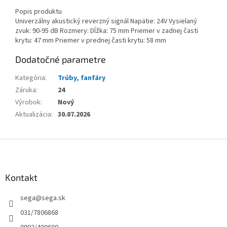
Popis produktu
Univerzálny akustický reverzný signál Napätie: 24V Vysielaný
zvuk: 90-95 dB Rozmery: Dĺžka: 75 mm Priemer v zadnej časti
krytu: 47 mm Priemer v prednej časti krytu: 58 mm
Dodatočné parametre
Kategória
:
Trúby, fanfáry
Záruka
:
24
Výrobok
:
Nový
Aktualizácia
:
30.07.2026
Z
á
p
ä
Kontakt
t
sega
@
sega.sk
i
e
031/7806868