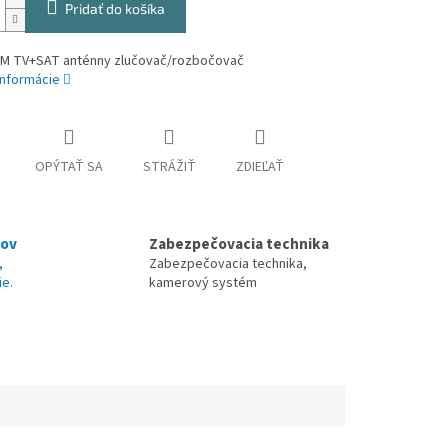
Pridať do košíka
M TV+SAT anténny zlučovač/rozbočovač
informácie
OPÝTAŤ SA
STRÁŽIŤ
ZDIEĽAŤ
nov
Zabezpečovacia technika
,
Zabezpečovacia technika,
ie.
kamerový systém