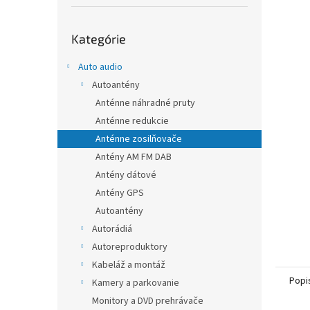
Preskočiť
Kategórie
kategórie
Auto audio
Autoantény
Anténne náhradné pruty
Anténne redukcie
Anténne zosilňovače
Antény AM FM DAB
Antény dátové
Antény GPS
Autoantény
Autorádiá
Autoreproduktory
Kabeláž a montáž
Popi
Kamery a parkovanie
Monitory a DVD prehrávače