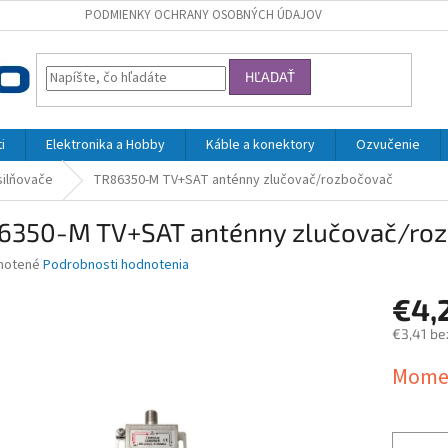
PODMIENKY OCHRANY OSOBNÝCH ÚDAJOV
HĽADAŤ
i
Elektronika a Hobby
Káble a konektory
Ozvučenie
silňovače
TR86350-M TV+SAT anténny zlučovač/rozbočovač
6350-M TV+SAT anténny zlučovač/ro
né
notené
Podrobnosti hodnotenia
nie
€4,
u
€3,41 be
Jednotk
Momen
cena:
iek.