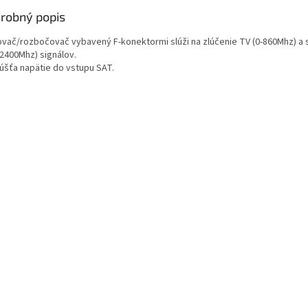
robný popis
ovač/rozbočovač vybavený F-konektormi slúži na zlúčenie TV (0-860Mhz) a s
-2400Mhz) signálov.
úšťa napätie do vstupu SAT.