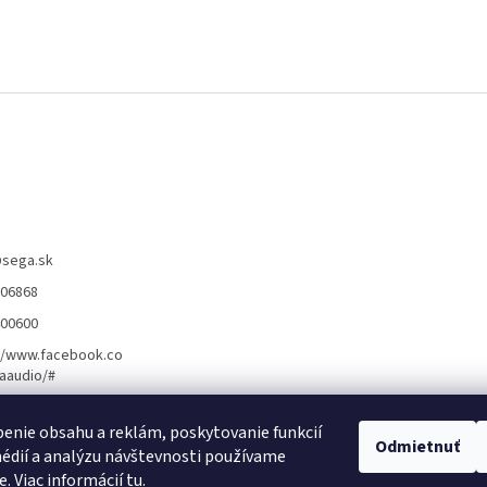
@
sega.sk
806868
400600
//www.facebook.co
aaudio/#
enie obsahu a reklám, poskytovanie funkcií
ožnosti montáže ]
[ Obchodné podmienky ]
[ Kontakty ]
Odmietnuť
[ Ochrana osobn
édií a analýzu návštevnosti používame
e. Viac informácií
tu
.