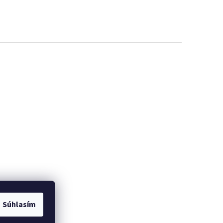
ých údajov GDRP ]
Súhlasím