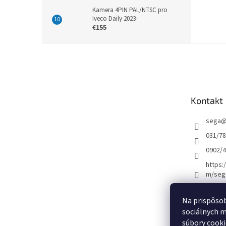
Kamera 4PIN PAL/NTSC pro
Iveco Daily 2023-
€155
Z
á
p
ä
t
Kontakt
i
e
sega
031/7
0902/
https:
m/seg
Na prispôsob
[ Informácie o m
sociálnych m
súbory cooki