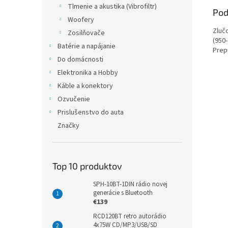
Tlmenie a akustika (Vibrofiltr)
Pod
Woofery
Zluč
Zosilňovače
(950
Batérie a napájanie
Prep
Do domácnosti
Elektronika a Hobby
Káble a konektory
Ozvučenie
Prislušenstvo do auta
Značky
Top 10 produktov
SPH-10BT-1DIN rádio novej
generácie s Bluetooth
€139
RCD120BT retro autorádio
4x75W CD/MP3/USB/SD