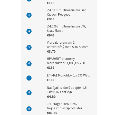
€138
Z-E3776 multimédia pre Fiat
Citroen Peugeot
€999
Z-E2065 multimedia pre VW,
Seat, Škoda
€649
Vibrofiltr premium 2
antivibračný mat. 500x700mm
€8,70
HPA605BT prenosný
reproduktor BT,MIC,USB,SD
€159
ET-MA1 Monoblok 1 x 690 Watt
€369
Napájač, sieťový adaptér 1,5-
14V/0,1A s ant.vyh
€4,50
JBL Stage2 965M Gen2
trojpásmový reproduktor
€89,99