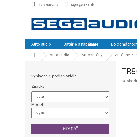
Prejsť
031/7806868
sega@sega.sk
na
obsah
Auto audio
Batérie a napájanie
Do domácnost
Domov
Auto audio
Autoantény
Anténne zo
B
TR8
o
Vyhladanie podla vozidla
č
Priemer
Neohod
n
Značka:
hodnote
ý
produkt
p
je
0,0
a
Model:
z
n
5
e
hviezdič
l
HĽADAŤ