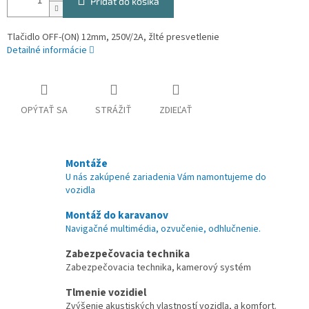
Pridať do košíka
Tlačidlo OFF-(ON) 12mm, 250V/2A, žlté presvetlenie
Detailné informácie
OPÝTAŤ SA
STRÁŽIŤ
ZDIEĽAŤ
Montáže
U nás zakúpené zariadenia Vám namontujeme do
vozidla
Montáž do karavanov
Navigačné multimédia, ozvučenie, odhlučnenie.
Zabezpečovacia technika
Zabezpečovacia technika, kamerový systém
Tlmenie vozidiel
Zvýšenie akustiských vlastností vozidla, a komfort.