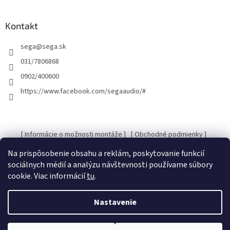
á
p
ä
Kontakt
t
sega
@
sega.sk
i
e
031/7806868
0902/400600
https://www.facebook.com/segaaudio/#
[ Informácie o možnosti montáže ]
[ Obchodné podmienky ]
[ Kontakty ]
[ Ochrana osobných údajov GDRP ]
Na prispôsobenie obsahu a reklám, poskytovanie funkcií
sociálnych médií a analýzu návštevnosti používame súbory
cookie. Viac informácií
tu
.
Vytvoril Shoptet
Nastavenie
Copyright 2026
SEGA Audio
. Všetky práva vyhradené.
Upraviť