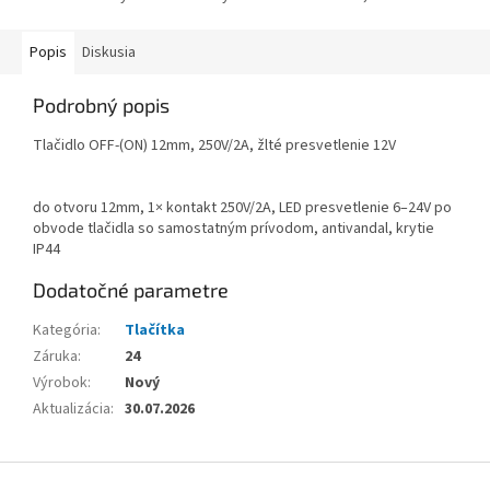
Popis
Diskusia
Podrobný popis
Tlačidlo OFF-(ON) 12mm, 250V/2A, žlté presvetlenie 12V
do otvoru 12mm, 1× kontakt 250V/2A, LED presvetlenie 6–24V po
obvode tlačidla so samostatným prívodom, antivandal, krytie
IP44
Dodatočné parametre
Kategória
:
Tlačítka
Záruka
:
24
Výrobok
:
Nový
Aktualizácia
:
30.07.2026
Z