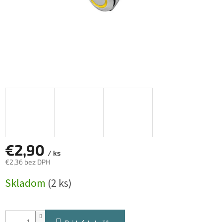
€2,90
/ ks
€2,36 bez DPH
Jednotková
Skladom
(2 ks)
cena: