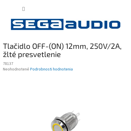
Prejsť
NÁKUP
na
obsah
KOŠÍK
Tlačidlo OFF-(ON) 12mm, 250V/2A,
žlté presvetlenie
78137
Priemerné
Neohodnotené
Podrobnosti hodnotenia
hodnotenie
produktu
je
0,0
z
5
hviezdičiek.