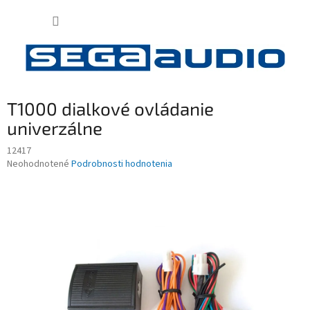
Prejsť
NÁKUP
na
obsah
KOŠÍK
T1000 dialkové ovládanie
univerzálne
12417
Priemerné
Neohodnotené
Podrobnosti hodnotenia
hodnotenie
produktu
je
0,0
z
5
hviezdičiek.