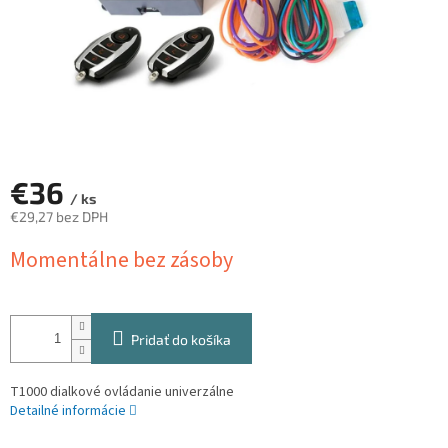
€36
/ ks
€29,27 bez DPH
Jednotková
Momentálne bez zásoby
cena:
Pridať do košíka
T1000 dialkové ovládanie univerzálne
Detailné informácie