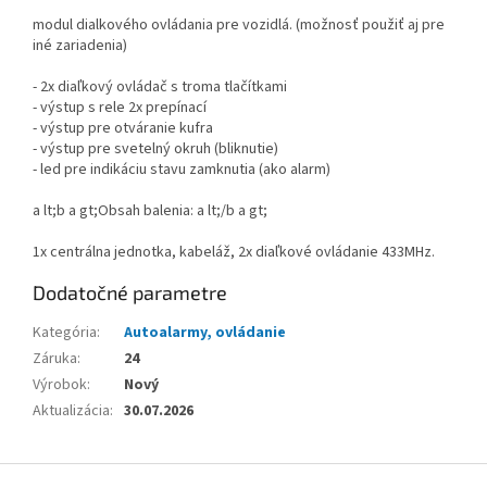
modul dialkového ovládania pre vozidlá. (možnosť použiť aj pre
iné zariadenia)
- 2x diaľkový ovládač s troma tlačítkami
- výstup s rele 2x prepínací
- výstup pre otváranie kufra
- výstup pre svetelný okruh (bliknutie)
- led pre indikáciu stavu zamknutia (ako alarm)
a lt;b a gt;Obsah balenia: a lt;/b a gt;
1x centrálna jednotka, kabeláž, 2x diaľkové ovládanie 433MHz.
Dodatočné parametre
Kategória
:
Autoalarmy, ovládanie
Záruka
:
24
Výrobok
:
Nový
Aktualizácia
:
30.07.2026
Z