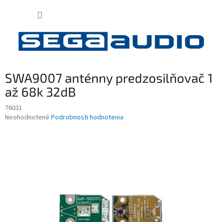
Prejsť
NÁKUP
na
obsah
KOŠÍK
SWA9007 anténny predzosilňovač 1
až 68k 32dB
76031
Priemerné
Neohodnotené
Podrobnosti hodnotenia
hodnotenie
produktu
je
0,0
z
5
hviezdičiek.