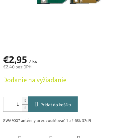
€2,95
/ ks
€2,40 bez DPH
Jednotková
Dodanie na vyžiadanie
cena:
Pridať do košíka
SWA9007 anténny predzosilňovač 1 až 68k 32dB