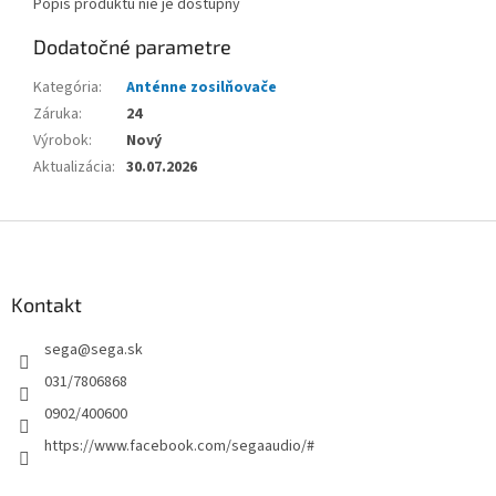
Popis produktu nie je dostupný
Dodatočné parametre
Kategória
:
Anténne zosilňovače
Záruka
:
24
Výrobok
:
Nový
Aktualizácia
:
30.07.2026
Z
á
p
ä
Kontakt
t
sega
@
sega.sk
i
e
031/7806868
0902/400600
https://www.facebook.com/segaaudio/#