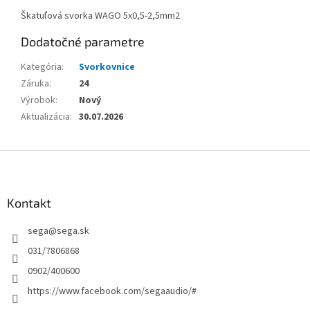
Škatuľová svorka WAGO 5x0,5-2,5mm2
Dodatočné parametre
Kategória
:
Svorkovnice
Záruka
:
24
Výrobok
:
Nový
Aktualizácia
:
30.07.2026
Z
á
p
ä
Kontakt
t
sega
@
sega.sk
i
e
031/7806868
0902/400600
https://www.facebook.com/segaaudio/#