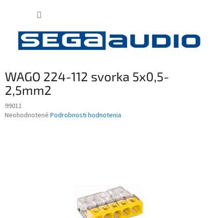
Prejsť
NÁKUP
na
obsah
KOŠÍK
WAGO 224-112 svorka 5x0,5-
2,5mm2
99011
Priemerné
Neohodnotené
Podrobnosti hodnotenia
hodnotenie
produktu
je
0,0
z
5
hviezdičiek.