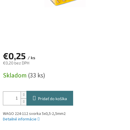
€0,25
/ ks
€0,20 bez DPH
Jednotková
Skladom
(33 ks)
cena:
Pridať do košíka
WAGO 224-112 svorka 5x0,5-2,5mm2
Detailné informácie