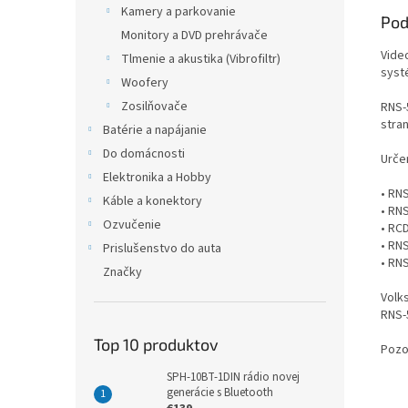
Kamery a parkovanie
Pod
Monitory a DVD prehrávače
Vide
Tlmenie a akustika (Vibrofiltr)
syst
Woofery
Zosilňovače
RNS-
stra
Batérie a napájanie
Do domácnosti
Urče
Elektronika a Hobby
• RNS
Káble a konektory
• RN
Ozvučenie
• RC
• RN
Prislušenstvo do auta
• RN
Značky
Volk
RNS-
Top 10 produktov
Pozo
SPH-10BT-1DIN rádio novej
generácie s Bluetooth