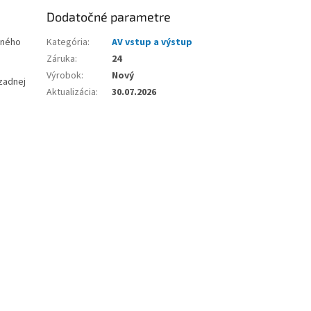
Dodatočné parametre
čného
Kategória
:
AV vstup a výstup
Záruka
:
24
Výrobok
:
Nový
zadnej
Aktualizácia
:
30.07.2026