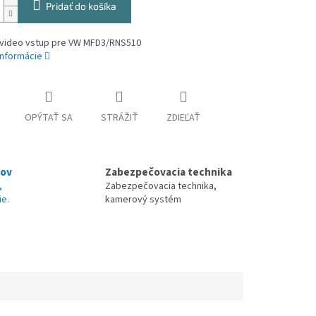
Pridať do košíka
video vstup pre VW MFD3/RNS510
informácie
OPÝTAŤ SA
STRÁŽIŤ
ZDIEĽAŤ
nov
Zabezpečovacia technika
,
Zabezpečovacia technika,
ie.
kamerový systém