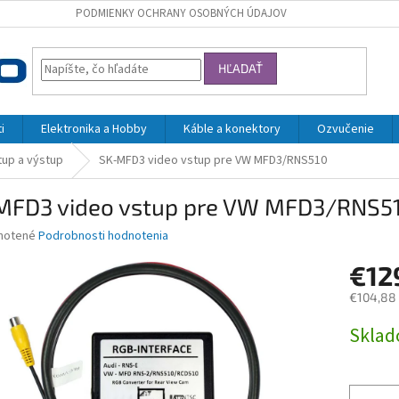
PODMIENKY OCHRANY OSOBNÝCH ÚDAJOV
HĽADAŤ
i
Elektronika a Hobby
Káble a konektory
Ozvučenie
tup a výstup
SK-MFD3 video vstup pre VW MFD3/RNS510
MFD3 video vstup pre VW MFD3/RNS5
né
notené
Podrobnosti hodnotenia
nie
€12
u
€104,88
Jednotk
Skla
cena:
iek.