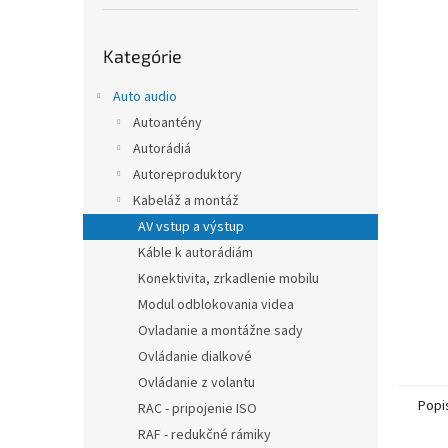
Preskočiť
Kategórie
kategórie
Auto audio
Autoantény
Autorádiá
Autoreproduktory
Kabeláž a montáž
AV vstup a výstup
Káble k autorádiám
Konektivita, zrkadlenie mobilu
Modul odblokovania videa
Ovladanie a montážne sady
Ovládanie dialkové
Ovládanie z volantu
Popi
RAC - pripojenie ISO
RAF - redukčné rámiky