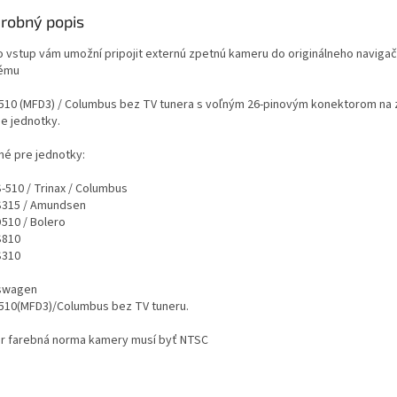
robný popis
o vstup vám umožní pripojit externú zpetnú kameru do originálneho naviga
ému
510 (MFD3) / Columbus bez TV tunera s voľným 26-pinovým konektorom na 
ne jednotky.
né pre jednotky:
-510 / Trinax / Columbus
S315 / Amundsen
D510 / Bolero
S810
S310
swagen
510(MFD3)/Columbus bez TV tuneru.
r farebná norma kamery musí byť NTSC