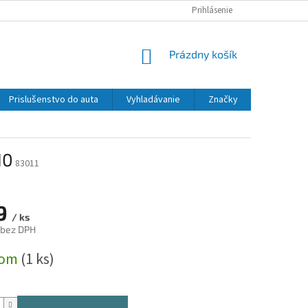
Prihlásenie
NÁKUPNÝ
Prázdny košík
KOŠÍK
Prislušenstvo do auta
Vyhladávanie
Značky
10
83011
9
/ ks
 bez DPH
ová
dom
(1 ks)