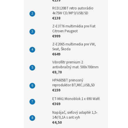
€139
RCD120BT retro autorádio
4x75W CD/MP3/USB/SD
€138
Z-E3776 multimédia pre Fiat
Citroen Peugeot
€999
Z-E2065 multimedia pre VW,
Seat, Škoda
€649
Vibrofiltr premium 2
antivibračný mat. 500x700mm
€8,70
HPA605BT prenosný
reproduktor BT,MIC,USB,SD
€159
ET-MA1 Monoblok 1 x 690 Watt
€369
Napájač, sieťový adaptér 1,5-
14V/0,1A s ant.vyh
€4,50