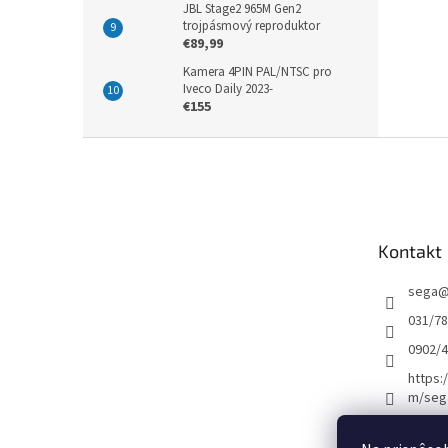
JBL Stage2 965M Gen2
trojpásmový reproduktor
€89,99
Kamera 4PIN PAL/NTSC pro
Iveco Daily 2023-
€155
Z
á
p
ä
t
Kontakt
i
e
sega
031/7
0902/
https:
m/seg