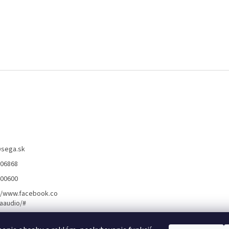
@
sega.sk
806868
400600
//www.facebook.co
aaudio/#