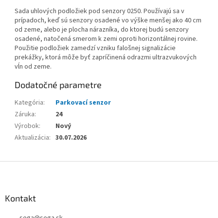
Sada uhlových podložiek pod senzory 0250. Používajú sa v
prípadoch, keď sú senzory osadené vo výške menšej ako 40 cm
od zeme, alebo je plocha nárazníka, do ktorej budú senzory
osadené, natočená smerom k zemi oproti horizontálnej rovine.
Použitie podložiek zamedzí vzniku falošnej signalizácie
prekážky, ktorá môže byť zapríčinená odrazmi ultrazvukových
vĺn od zeme.
Dodatočné parametre
Kategória
:
Parkovací senzor
Záruka
:
24
Výrobok
:
Nový
Aktualizácia
:
30.07.2026
Z
á
p
ä
Kontakt
t