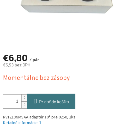
€6,80
/ pár
€5,53 bez DPH
Jednotková
Momentálne bez zásoby
cena:
Pridať do košíka
RV1219NMSAA adaptér 10° pre 0250, 2ks
Detailné informácie