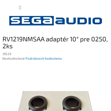
Prejsť
NÁKUP
na
obsah
KOŠÍK
RV1219NMSAA adaptér 10° pre 0250,
2ks
36116
Priemerné
Neohodnotené
Podrobnosti hodnotenia
hodnotenie
produktu
je
0,0
z
5
hviezdičiek.