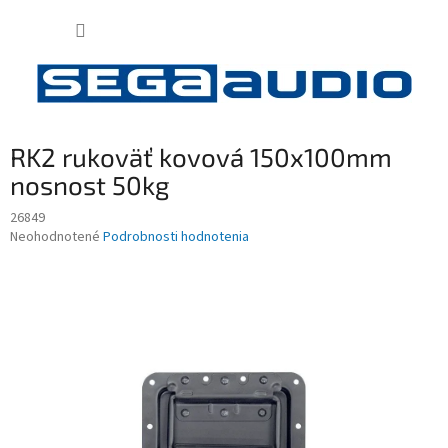
Prejsť
NÁKUP
na
obsah
KOŠÍK
RK2 rukoväť kovová 150x100mm
nosnost 50kg
26849
Priemerné
Neohodnotené
Podrobnosti hodnotenia
hodnotenie
produktu
je
0,0
z
5
hviezdičiek.