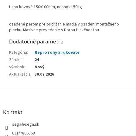
Ucho kovové 150x100mm, nosnosť 50kg
osadené perom pre pridržanie madlá v osadení montážneho
plechu. Masívne prevedenie s Dorou funkčnosťou.
Dodatočné parametre
Kategória
:
Repro rohy a rukoväte
Záruka
:
24
Výrobok
:
Nový
Aktualizácia
:
30.07.2026
Z
á
p
ä
Kontakt
t
sega
@
sega.sk
i
e
031/7806868