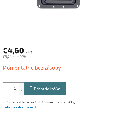
€4,60
/ ks
€3,74 bez DPH
Jednotková
Momentálne bez zásoby
cena:
Pridať do košíka
RK2 rukoväť kovová 150x100mm nosnost 50kg
Detailné informácie