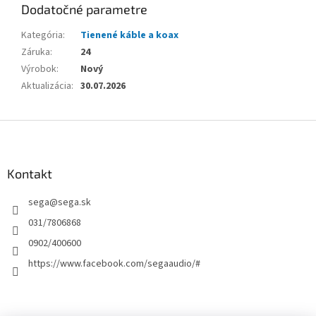
Dodatočné parametre
Kategória
:
Tienené káble a koax
Záruka
:
24
Výrobok
:
Nový
Aktualizácia
:
30.07.2026
Z
á
p
ä
Kontakt
t
sega
@
sega.sk
i
e
031/7806868
0902/400600
https://www.facebook.com/segaaudio/#