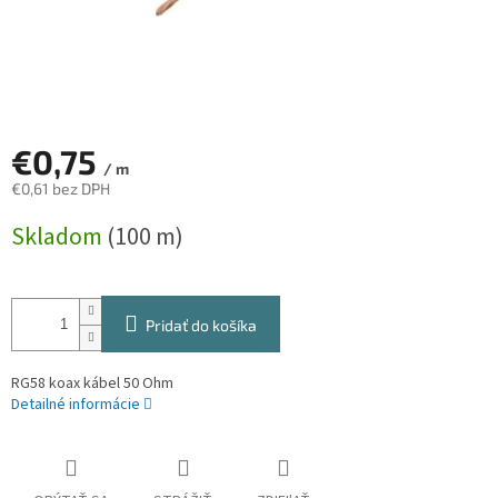
€0,75
/ m
€0,61 bez DPH
Jednotková
Skladom
(100 m)
cena:
Pridať do košíka
RG58 koax kábel 50 Ohm
Detailné informácie