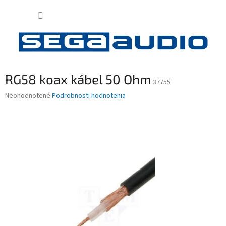
Prejsť
NÁKUP
na
obsah
KOŠÍK
RG58 koax kábel 50 Ohm
37755
Priemerné
Neohodnotené
Podrobnosti hodnotenia
hodnotenie
produktu
je
0,0
z
5
hviezdičiek.