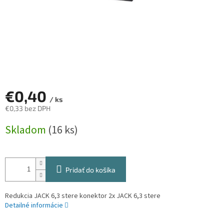
€0,40
/ ks
€0,33 bez DPH
Jednotková
Skladom
(16 ks)
cena:
Pridať do košíka
Redukcia JACK 6,3 stere konektor 2x JACK 6,3 stere
Detailné informácie