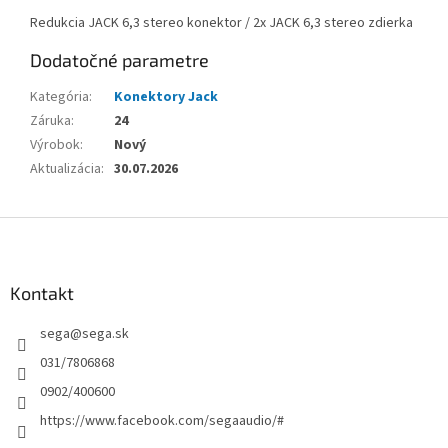
Redukcia JACK 6,3 stereo konektor / 2x JACK 6,3 stereo zdierka
Dodatočné parametre
Kategória
:
Konektory Jack
Záruka
:
24
Výrobok
:
Nový
Aktualizácia
:
30.07.2026
Z
á
p
ä
Kontakt
t
sega
@
sega.sk
i
e
031/7806868
0902/400600
https://www.facebook.com/segaaudio/#