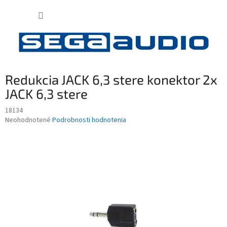
Prejsť
NÁKUP
na
obsah
KOŠÍK
Redukcia JACK 6,3 stere konektor 2x
JACK 6,3 stere
18134
Priemerné
Neohodnotené
Podrobnosti hodnotenia
hodnotenie
produktu
je
0,0
z
5
hviezdičiek.