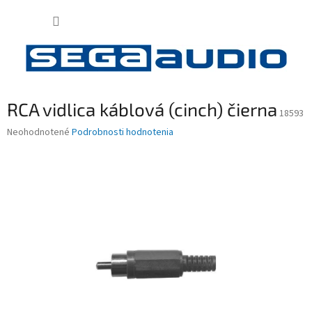
Prejsť
NÁKUP
na
obsah
KOŠÍK
RCA vidlica káblová (cinch) čierna
18593
Priemerné
Neohodnotené
Podrobnosti hodnotenia
hodnotenie
produktu
je
0,0
z
5
hviezdičiek.