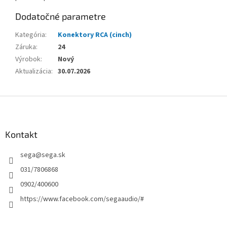
Dodatočné parametre
Kategória
:
Konektory RCA (cinch)
Záruka
:
24
Výrobok
:
Nový
Aktualizácia
:
30.07.2026
Z
á
p
ä
Kontakt
t
sega
@
sega.sk
i
e
031/7806868
0902/400600
https://www.facebook.com/segaaudio/#