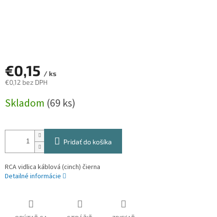
€0,15
/ ks
€0,12 bez DPH
Jednotková
Skladom
(69 ks)
cena:
Pridať do košíka
RCA vidlica káblová (cinch) čierna
Detailné informácie