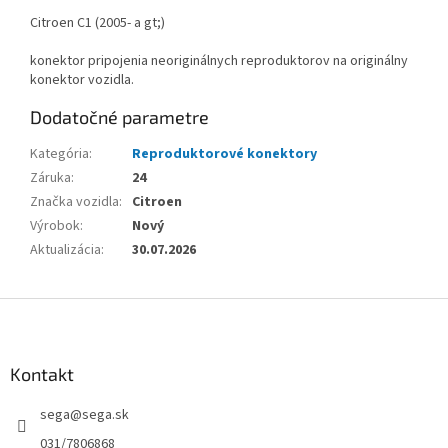
Citroen C1 (2005- a gt;)
konektor pripojenia neoriginálnych reproduktorov na originálny
konektor vozidla.
Dodatočné parametre
Kategória
:
Reproduktorové konektory
Záruka
:
24
Značka vozidla
:
Citroen
Výrobok
:
Nový
Aktualizácia
:
30.07.2026
Z
á
p
ä
Kontakt
t
sega
@
sega.sk
i
e
031/7806868