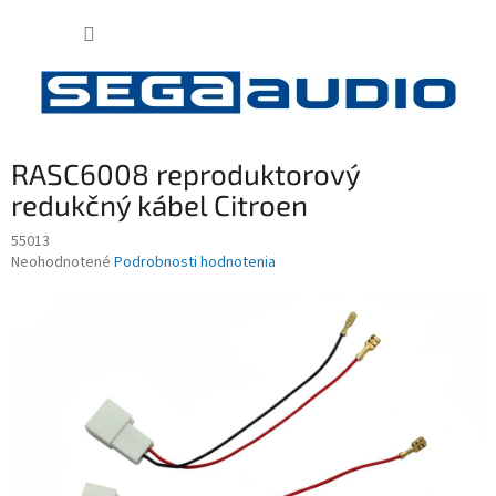
Prejsť
NÁKUP
na
obsah
KOŠÍK
RASC6008 reproduktorový
redukčný kábel Citroen
55013
Priemerné
Neohodnotené
Podrobnosti hodnotenia
hodnotenie
produktu
je
0,0
z
5
hviezdičiek.