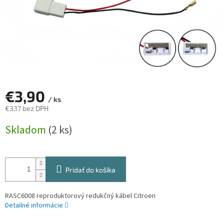
€3,90
/ ks
€3,17 bez DPH
Jednotková
Skladom
(2 ks)
cena:
Pridať do košíka
RASC6008 reproduktorový redukčný kábel Citroen
Detailné informácie