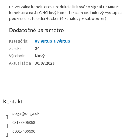
Univerzálna konektorová redukcia linkového signálu z MINI ISO
konektora na 5x CINCHový konektor samice. Linkový výstup sa
používá u autorádia Becker (4-kanálový + subwoofer)
Dodatočné parametre
Kategória
:
AV vstup a výstup
Záruka
:
24
Výrobok
:
Nový
Aktualizácia
:
30.07.2026
Z
á
p
ä
Kontakt
t
sega
@
sega.sk
i
e
031/7806868
0902/400600