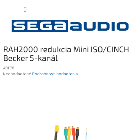
Prejsť
NÁKUP
na
obsah
KOŠÍK
RAH2000 redukcia Mini ISO/CINCH
Becker 5-kanál
49176
Priemerné
Neohodnotené
Podrobnosti hodnotenia
hodnotenie
produktu
je
0,0
z
5
hviezdičiek.