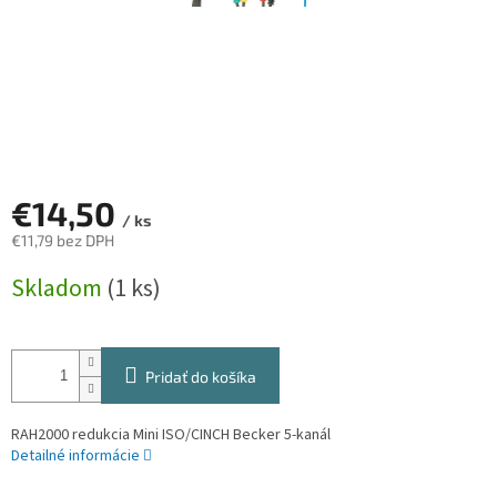
€14,50
/ ks
€11,79 bez DPH
Jednotková
Skladom
(1 ks)
cena:
Pridať do košíka
RAH2000 redukcia Mini ISO/CINCH Becker 5-kanál
Detailné informácie