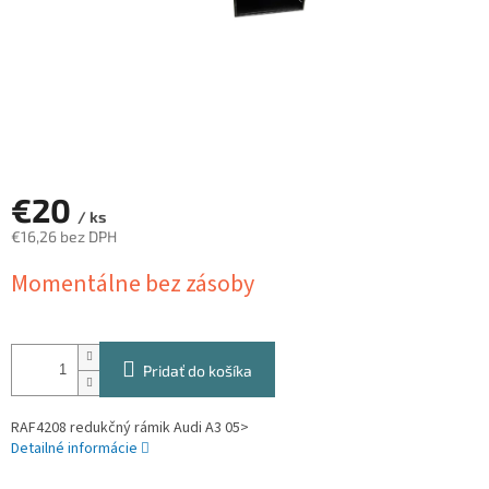
€20
/ ks
€16,26 bez DPH
Jednotková
Momentálne bez zásoby
cena:
Pridať do košíka
RAF4208 redukčný rámik Audi A3 05>
Detailné informácie