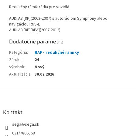
Redukčný rámik rádia pre vozidlá
AUDI A3 [8P](2003-2007) s autorádiom Symphony alebo
navigáciou RNS-E
AUDI A3 [8P][8PA](2007-2012)
Dodatočné parametre
Kategória
:
RAF - redukčné rámiky
Záruka
:
24
Výrobok
:
Nový
Aktualizácia
:
30.07.2026
Z
á
p
ä
Kontakt
t
sega
@
sega.sk
i
e
031/7806868