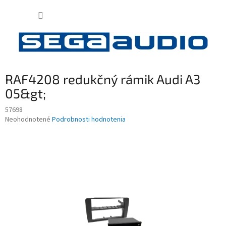
Prejsť
NÁKUP
na
obsah
KOŠÍK
RAF4208 redukčný rámik Audi A3
05&gt;
57698
Priemerné
Neohodnotené
Podrobnosti hodnotenia
hodnotenie
produktu
je
0,0
z
5
hviezdičiek.