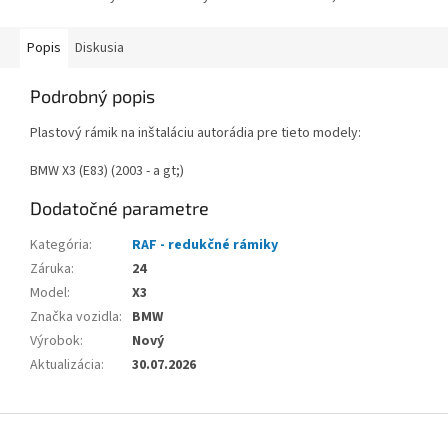
Popis
Diskusia
Podrobný popis
Plastový rámik na inštaláciu autorádia pre tieto modely:
BMW X3 (E83) (2003 - a gt;)
Dodatočné parametre
Kategória
:
RAF - redukčné rámiky
Záruka
:
24
Model
:
X3
Značka vozidla
:
BMW
Výrobok
:
Nový
Aktualizácia
:
30.07.2026
Z
á