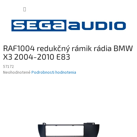
Prejsť
NÁKUP
na
obsah
KOŠÍK
RAF1004 redukčný rámik rádia BMW
X3 2004-2010 E83
57172
Priemerné
Neohodnotené
Podrobnosti hodnotenia
hodnotenie
produktu
je
0,0
z
5
hviezdičiek.