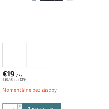
€19
/ ks
€15,45 bez DPH
Jednotková
Momentálne bez zásoby
cena: