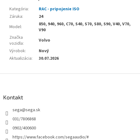
Kategória
:
RAC - pripojenie ISO
Záruka
:
24
850, 940, 960, C70, S40, S70, S80, S90, V40, V70,
Model
:
V90
Značka
Volvo
vozidla
:
Výrobok
:
Nový
Aktualizácia
:
30.07.2026
Z
á
p
ä
Kontakt
t
sega
@
sega.sk
i
e
031/7806868
0902/400600
https://www.facebook.com/segaaudio/#