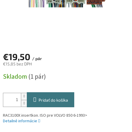
€19,50
/ pár
€15,85 bez DPH
Jednotková
Skladom
(1 pár)
cena:
Pridať do košíka
RAC3100X insertkon. ISO pre VOLVO 850 6-1993>
Detailné informácie