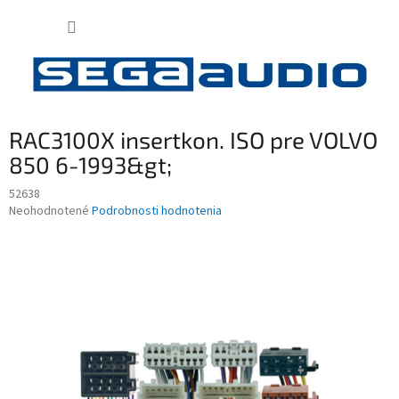
Prejsť
NÁKUP
na
obsah
KOŠÍK
RAC3100X insertkon. ISO pre VOLVO
850 6-1993&gt;
52638
Priemerné
Neohodnotené
Podrobnosti hodnotenia
hodnotenie
produktu
je
0,0
z
5
hviezdičiek.