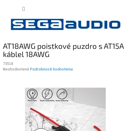
Prejsť
NÁKUP
na
obsah
KOŠÍK
AT18AWG poistkové puzdro s AT15A
káblel 18AWG
73518
Priemerné
Neohodnotené
Podrobnosti hodnotenia
hodnotenie
produktu
je
0,0
z
5
hviezdičiek.