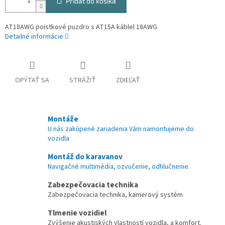
Pridať do košíka
AT18AWG poistkové puzdro s AT15A káblel 18AWG
Detailné informácie
OPÝTAŤ SA
STRÁŽIŤ
ZDIEĽAŤ
Montáže
U nás zakúpené zariadenia Vám namontujeme do
vozidla
Montáž do karavanov
Navigačné multimédia, ozvučenie, odhlučnenie.
Zabezpečovacia technika
Zabezpečovacia technika, kamerový systém
Tlmenie vozidiel
Zvýšenie akustiských vlastností vozidla, a komfort.