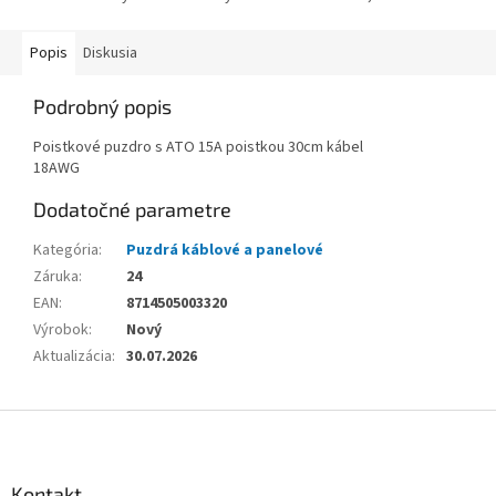
Popis
Diskusia
Podrobný popis
Poistkové puzdro s ATO 15A poistkou 30cm kábel
18AWG
Dodatočné parametre
Kategória
:
Puzdrá káblové a panelové
Záruka
:
24
EAN
:
8714505003320
Výrobok
:
Nový
Aktualizácia
:
30.07.2026
Z
á
p
ä
Kontakt