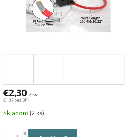
€2,30
/ ks
€1,87 bez DPH
Jednotková
Skladom
(2 ks)
cena: