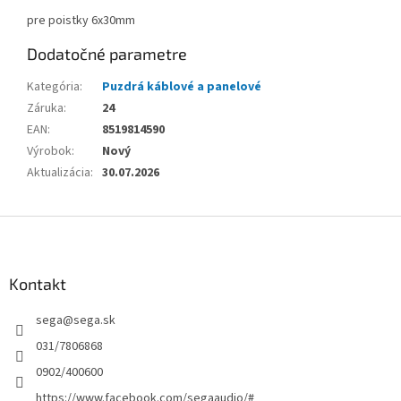
pre poistky 6x30mm
Dodatočné parametre
Kategória
:
Puzdrá káblové a panelové
Záruka
:
24
EAN
:
8519814590
Výrobok
:
Nový
Aktualizácia
:
30.07.2026
Z
á
p
ä
Kontakt
t
sega
@
sega.sk
i
e
031/7806868
0902/400600
https://www.facebook.com/segaaudio/#