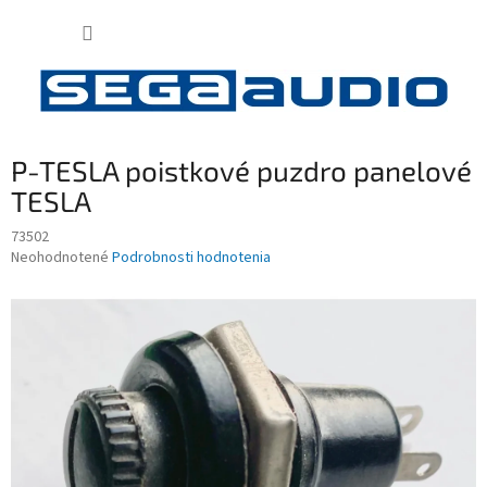
Prejsť
NÁKUP
na
obsah
KOŠÍK
P-TESLA poistkové puzdro panelové
TESLA
73502
Priemerné
Neohodnotené
Podrobnosti hodnotenia
hodnotenie
produktu
je
0,0
z
5
hviezdičiek.