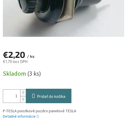
€2,20
/ ks
€1,79 bez DPH
Jednotková
Skladom
(3 ks)
cena:
Pridať do košíka
P-TESLA poistkové puzdro panelové TESLA
Detailné informácie