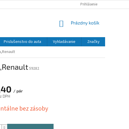
Prihlásenie
NÁKUPNÝ
Prázdny košík
KOŠÍK
Prislušenstvo do auta
Vyhladávanie
Značky
a,Renault
a,Renault
59282
,40
/ pár
ez DPH
ová
tálne bez zásoby