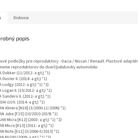
s
Diskusia
robný popis
tové podložky pre reproduktory - Dacia / Nissan / Renault. Plastové adapté
nenie reproduktorov do dverí/palubovky automobilu:
 Dokker (11/2012- a gt;) *1)
 Duster II. (2014- a gt;) *1)
 Lodgy (2012- a gt;) *1) *2)
 Logan II. (10/2012- a gt;) *1)
 Sandero II. (2012- a gt;) *1)
AI i10 II. (2014- a gt;) *1)
AN Almera [N16] (3/2000-11/2006) *1)
AN Juke [F15] (10/2010-2019) *1)
AN Micra [K12] (2003- a gt;) *1) *2)
N Micra [K13] (2011- a gt;) *1)
N Note [E11] (3/2006-5/2013) *1)
N NV200 (2009- a gt;) *1) *2)