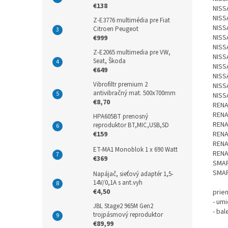
€138
NISS
NISSA
Z-E3776 multimédia pre Fiat
NISS
Citroen Peugeot
NISSA
€999
NISSA
Z-E2065 multimedia pre VW,
NISSA
Seat, Škoda
NISS
€649
NISSA
Vibrofiltr premium 2
NISSA
antivibračný mat. 500x700mm
NISSA
€8,70
RENA
RENA
HPA605BT prenosný
RENA
reproduktor BT,MIC,USB,SD
RENAU
€159
RENAU
ET-MA1 Monoblok 1 x 690 Watt
RENAU
€369
SMAR
SMAR
Napájač, sieťový adaptér 1,5-
14V/0,1A s ant.vyh
€4,50
prie
- umi
JBL Stage2 965M Gen2
- bal
trojpásmový reproduktor
€89,99