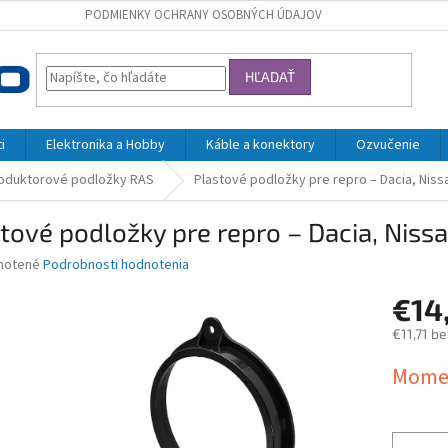
PODMIENKY OCHRANY OSOBNÝCH ÚDAJOV
HĽADAŤ
i
Elektronika a Hobby
Káble a konektory
Ozvučenie
oduktorové podložky RAS
Plastové podložky pre repro – Dacia, Niss
tové podložky pre repro – Dacia, Niss
né
notené
Podrobnosti hodnotenia
nie
€14
u
€11,71 b
Jednotk
Momen
cena:
iek.