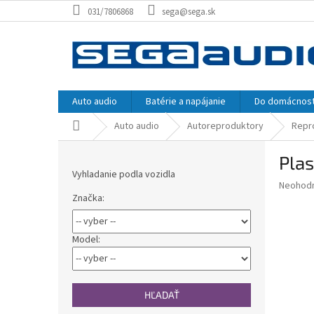
Prejsť
031/7806868
sega@sega.sk
na
obsah
Auto audio
Batérie a napájanie
Do domácnost
Domov
Auto audio
Autoreproduktory
Repr
B
Plas
o
Vyhladanie podla vozidla
č
Priemer
Neohod
n
Značka:
hodnote
ý
produkt
p
je
0,0
a
Model:
z
n
5
e
hviezdič
l
HĽADAŤ