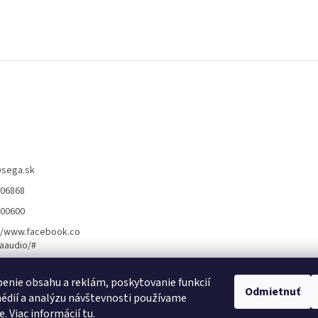
@
sega.sk
806868
400600
//www.facebook.co
aaudio/#
enie obsahu a reklám, poskytovanie funkcií
ožnosti montáže ]
[ Obchodné podmienky ]
[ Kontakty ]
Odmietnuť
[ Ochrana osobn
édií a analýzu návštevnosti používame
e. Viac informácií
tu
.