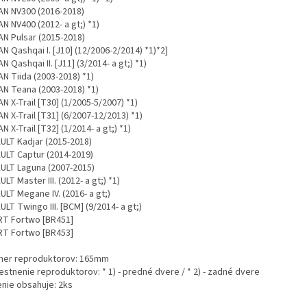
AN NV300 (2016-2018)
N NV400 (2012- a gt;) *1)
AN Pulsar (2015-2018)
N Qashqai I. [J10] (12/2006-2/2014) *1)*2]
N Qashqai II. [J11] (3/2014- a gt;) *1)
N Tiida (2003-2018) *1)
AN Teana (2003-2018) *1)
N X-Trail [T30] (1/2005-5/2007) *1)
N X-Trail [T31] (6/2007-12/2013) *1)
N X-Trail [T32] (1/2014- a gt;) *1)
ULT Kadjar (2015-2018)
ULT Captur (2014-2019)
ULT Laguna (2007-2015)
LT Master III. (2012- a gt;) *1)
LT Megane IV. (2016- a gt;)
LT Twingo III. [BCM] (9/2014- a gt;)
T Fortwo [BR451]
T Fortwo [BR453]
mer reproduktorov: 165mm
estnenie reproduktorov: * 1) - predné dvere / * 2) - zadné dvere
enie obsahuje: 2ks