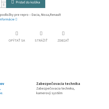
Pridať do košíka
podložky pre repro – Dacia, Nissa,Renault
informácie
OPÝTAŤ SA
STRÁŽIŤ
ZDIEĽAŤ
nov
Zabezpečovacia technika
,
Zabezpečovacia technika,
ie.
kamerový systém