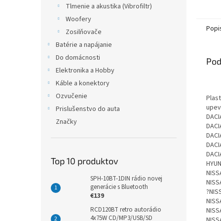
Tlmenie a akustika (Vibrofiltr)
Woofery
Popi
Zosilňovače
Batérie a napájanie
Do domácnosti
Pod
Elektronika a Hobby
Káble a konektory
Ozvučenie
Plas
upev
Prislušenstvo do auta
DACIA
Značky
DACIA
DACIA
DACIA
DACIA
Top 10 produktov
HYUND
NISS
SPH-10BT-1DIN rádio novej
NISS
generácie s Bluetooth
?NISS
€139
NISSA
RCD120BT retro autorádio
NISSA
4x75W CD/MP3/USB/SD
NISSA