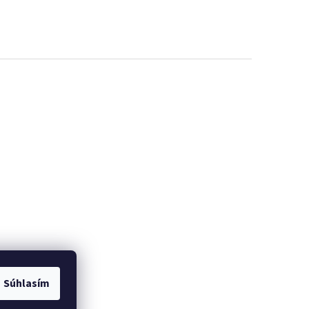
ých údajov GDRP ]
Súhlasím