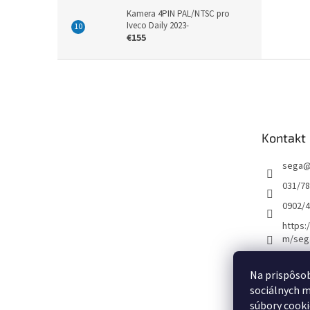
Kamera 4PIN PAL/NTSC pro
Iveco Daily 2023-
€155
Z
á
p
ä
t
Kontakt
i
e
sega
031/7
0902/
https:
m/seg
Na prispôsob
[ Informácie o m
sociálnych m
súbory cooki