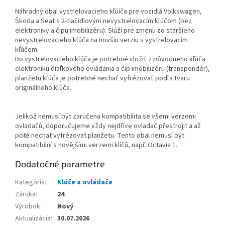
Náhradný obal vystrelovacieho kľúíča pre vozidlá Volkswagen,
Škoda a Seat s 2-tlačidlovým nevystrelovacím kľúčom (bez
elektroniky a čipu imobilizéru). Slúží pre zmenu zo staršieho
nevystrelovacieho kľúča na novšiu verziu s vystrelovacím
kľúčom.
Do vystrelovacieho kľúča je potrebné vložiť z pôvodneho kľúča
elektroniku diaľkového ovládania a čip imobilizéru (transpondér),
planžetu kľúča je potrebné nechať vyfrézovať podľa tvaru
originálneho kľúča.
Jelikož nemusí být zaručena kompatibilita se všemi verzemi
ovladačů, doporučujeme vždy nejdříve ovladač přestrojit a až
poté nechat vyfrézovat planžetu. Tento obal nemusí být
kompatibilní s novějšími verzemi klíčů, např. Octavia 1.
Dodatočné parametre
Kategória
:
Klúče a ovládače
Záruka
:
24
Výrobok
:
Nový
Aktualizácia
:
30.07.2026