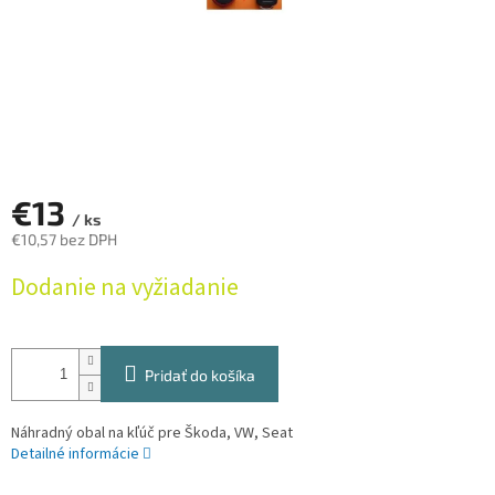
€13
/ ks
€10,57 bez DPH
Jednotková
Dodanie na vyžiadanie
cena:
Pridať do košíka
Náhradný obal na kľúč pre Škoda, VW, Seat
Detailné informácie