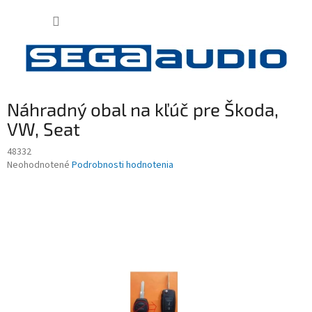
Prejsť
NÁKUP
na
obsah
KOŠÍK
Náhradný obal na kľúč pre Škoda,
VW, Seat
48332
Priemerné
Neohodnotené
Podrobnosti hodnotenia
hodnotenie
produktu
je
0,0
z
5
hviezdičiek.