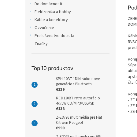
Do domácnosti
Pod
Elektronika a Hobby
ZENE
Káble a konektory
DOME
Ozvučenie
Prislušenstvo do auta
Kábl
RVSC
Značky
pred
Komp
Súpr
Top 10 produktov
aktu
aj s
SPH-10BT-1DIN rádio novej
štvrť
generácie s Bluetooth
€139
Komp
RCD120BT retro autorádio
• ZE
4x75W CD/MP3/USB/SD
• ZE
€138
• ZE
Z-E3776 multimédia pre Fiat
Citroen Peugeot
€999
Z-E2065 multimedia pre VW,