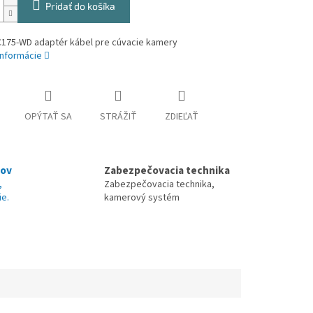
Pridať do košíka
175-WD adaptér kábel pre cúvacie kamery
informácie
OPÝTAŤ SA
STRÁŽIŤ
ZDIEĽAŤ
nov
Zabezpečovacia technika
,
Zabezpečovacia technika,
ie.
kamerový systém