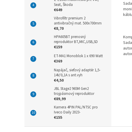
Sada
Seat, Škoda
moni
€649
kábl
Vibrofiltr premium 2
antivibračný mat. 500x700mm
€8,70
HPA605BT prenosný
Komp
reproduktor BT,MIC,USB,SD
Sada
€159
autom
auto
ET-MA1 Monoblok 1 x 690 Watt
€369
Napájač, sieťový adaptér 1,5-
14V/0,1A s ant.vyh
€4,50
JBL Stage2 965M Gen2
trojpásmový reproduktor
€89,99
Kamera 4PIN PAL/NTSC pro
Iveco Daily 2023-
€155
Z