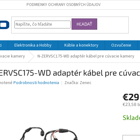
PODMIENKY OCHRANY OSOBNÝCH ÚDAJOV
HĽADAŤ
i
Elektronika a Hobby
Káble a konektory
Ozvučenie
vacie kamery
N-ZERVSC175-WD adaptér kábel pre cúvacie kamery
ERVSC175-WD adaptér kábel pre cúvac
né
notené
Podrobnosti hodnotenia
Značka:
Zenec
nie
€2
u
€23,58 
Jednotk
Skla
cena:
iek.