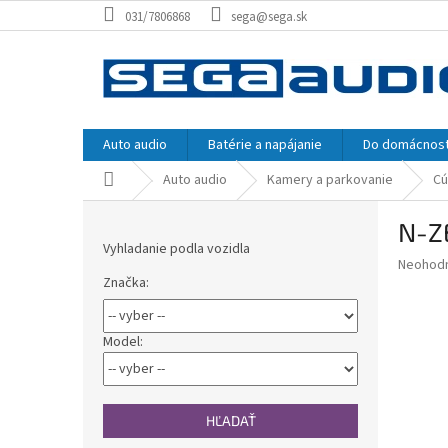
Prejsť
031/7806868
sega@sega.sk
na
obsah
Auto audio
Batérie a napájanie
Do domácnost
Domov
Auto audio
Kamery a parkovanie
Cú
B
N-Z
o
Vyhladanie podla vozidla
č
Priemer
Neohod
n
Značka:
hodnote
ý
produkt
p
je
0,0
a
Model:
z
n
5
e
hviezdič
l
HĽADAŤ