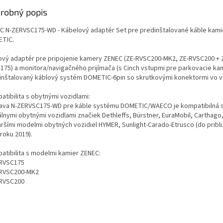
robný popis
C N-ZERVSC175-WD - Kábelový adaptér Set pre predinštalované káble kami
TIC.
ový adaptér pre pripojenie kamery ZENEC (ZE-RVSC200-MK2, ZE-RVSC200 + 
175) a monitora/navigačného prijímača (s Cinch vstupmi pre parkovacie ka
inštalovaný káblový systém DOMETIC-6pin so skrutkovými konektormi vo v
atibilita s obytnými vozidlami:
ava N-ZERVSC175-WD pre káble systému DOMETIC/WAECO je kompatibilná 
álnymi obytnými vozidlami značiek Dethleffs, Bürstner, EuraMobil, Carthago,
taršími modelmi obytných vozidiel HYMER, Sunlight-Carado-Etrusco (do pribli
roku 2019).
atibilita s modelmi kamier ZENEC:
-RVSC175
-RVSC200-MK2
-RVSC200