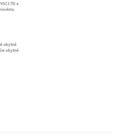
RVSC175) a
témovému
é obytné
ršie obytné