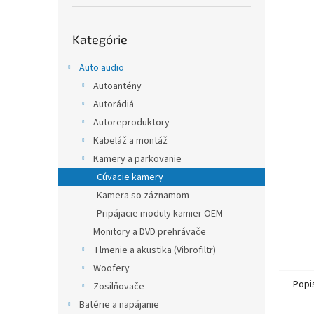
Preskočiť
Kategórie
kategórie
Auto audio
Autoantény
Autorádiá
Autoreproduktory
Kabeláž a montáž
Kamery a parkovanie
Cúvacie kamery
Kamera so záznamom
Pripájacie moduly kamier OEM
Monitory a DVD prehrávače
Tlmenie a akustika (Vibrofiltr)
Woofery
Popi
Zosilňovače
Batérie a napájanie