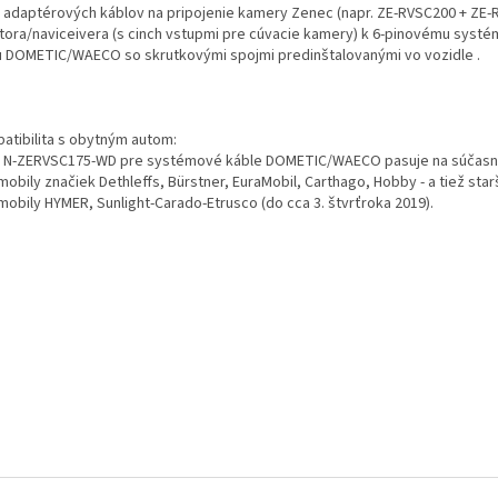
 adaptérových káblov na pripojenie kamery Zenec (napr. ZE-RVSC200 + ZE-
tora/naviceivera (s cinch vstupmi pre cúvacie kamery) k 6-pinovému sys
u DOMETIC/WAECO so skrutkovými spojmi predinštalovanými vo vozidle .
atibilita s obytným autom:
 N-ZERVSC175-WD pre systémové káble DOMETIC/WAECO pasuje na súčasn
obily značiek Dethleffs, Bürstner, EuraMobil, Carthago, Hobby - a tiež sta
mobily HYMER, Sunlight-Carado-Etrusco (do cca 3. štvrťroka 2019).