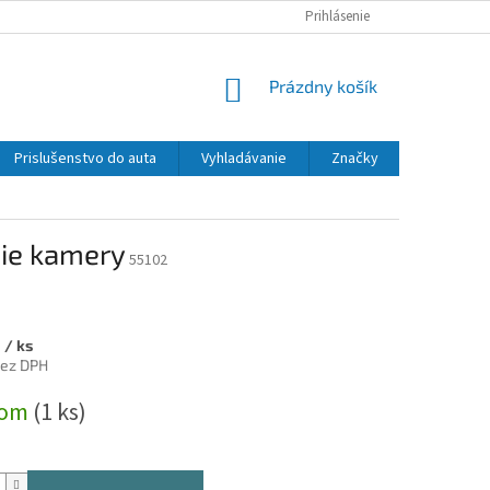
Prihlásenie
NÁKUPNÝ
Prázdny košík
KOŠÍK
Prislušenstvo do auta
Vyhladávanie
Značky
ie kamery
55102
9
/ ks
bez DPH
ová
dom
(1 ks)