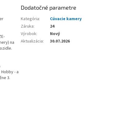
Dodatočné parametre
er
Kategória
:
Cúvacie kamery
Záruka
:
24
Výrobok
:
Nový
ZE-
Aktualizácia
:
30.07.2026
mery) na
ozidle.
s
 Hobby - a
žne 3.