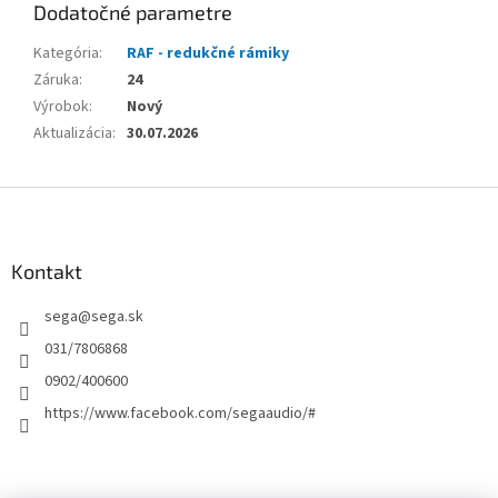
Dodatočné parametre
Kategória
:
RAF - redukčné rámiky
Záruka
:
24
Výrobok
:
Nový
Aktualizácia
:
30.07.2026
Z
á
p
ä
Kontakt
t
sega
@
sega.sk
i
e
031/7806868
0902/400600
https://www.facebook.com/segaaudio/#