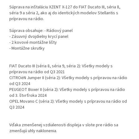
Súprava na inštaláciu XZENT X-127 do FIAT Ducato III, séria 8,
séria 9 a séria 2, ako aj do identických modelov Stellantis s
prípravou na rádio.
Súprava obsahuje: - Rádiový panel
- Zásuvný dvojdielny krycí panel
- 2 kovové montážne lišty
- Montážne skrutky
FIAT Ducato III (séria 8, séria 9, séria 2): Všetky modely s
prípravou na rádio od Q3 2021
CITROëN Jumper II (séria 2): Všetky modely s prípravou na rádio
od Q3 2024
PEUGEOT Boxer II (séria 2): Všetky modely s prípravou na rádio
od 3. štvrťroka 2024
OPEL Movano C (séria 2): Všetky modely s prípravou na rádio od
Q3 2024
Vďaka zmenšenej vzdialenosti displeja v slote pre rádio sa
zmenšujú uhly naklonenia.