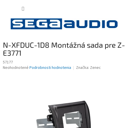
Prejsť
NÁKUP
na
obsah
KOŠÍK
N-XFDUC-1D8 Montážná sada pre Z-
E3771
57177
Priemerné
Neohodnotené
Podrobnosti hodnotenia
Značka:
Zenec
hodnotenie
produktu
je
0,0
z
5
hviezdičiek.