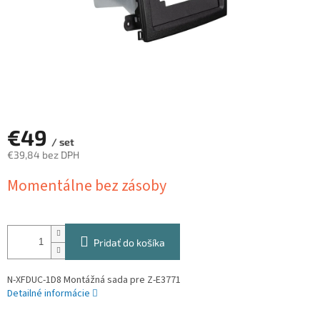
€49
/ set
€39,84 bez DPH
Jednotková
Momentálne bez zásoby
cena:
Pridať do košíka
N-XFDUC-1D8 Montážná sada pre Z-E3771
Detailné informácie