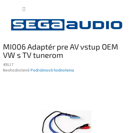
Prejsť
NÁKUP
na
obsah
KOŠÍK
MI006 Adaptér pre AV vstup OEM
VW s TV tunerom
49117
Priemerné
Neohodnotené
Podrobnosti hodnotenia
hodnotenie
produktu
je
0,0
z
5
hviezdičiek.