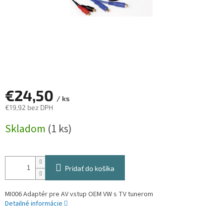
€24,50
/ ks
€19,92 bez DPH
Jednotková
Skladom
(1 ks)
cena:
Pridať do košíka
MI006 Adaptér pre AV vstup OEM VW s TV tunerom
Detailné informácie