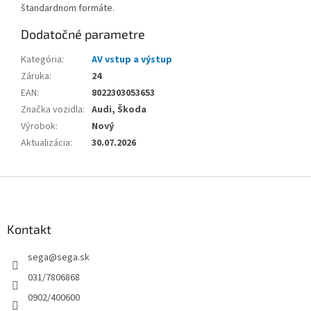
štandardnom formáte.
Dodatočné parametre
Kategória
:
AV vstup a výstup
Záruka
:
24
EAN
:
8022303053653
Značka vozidla
:
Audi, Škoda
Výrobok
:
Nový
Aktualizácia
:
30.07.2026
Z
á
p
ä
Kontakt
t
sega
@
sega.sk
i
e
031/7806868
0902/400600