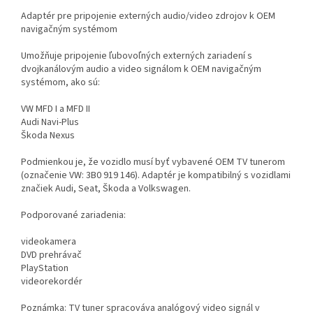
Adaptér pre pripojenie externých audio/video zdrojov k OEM
navigačným systémom
Umožňuje pripojenie ľubovoľných externých zariadení s
dvojkanálovým audio a video signálom k OEM navigačným
systémom, ako sú:
VW MFD I a MFD II
Audi Navi-Plus
Škoda Nexus
Podmienkou je, že vozidlo musí byť vybavené OEM TV tunerom
(označenie VW: 3B0 919 146). Adaptér je kompatibilný s vozidlami
značiek Audi, Seat, Škoda a Volkswagen.
Podporované zariadenia:
videokamera
DVD prehrávač
PlayStation
videorekordér
Poznámka: TV tuner spracováva analógový video signál v