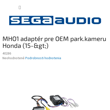
Prejsť
NÁKUP
na
obsah
KOŠÍK
MHO1 adaptér pre OEM park.kameru
Honda (15-&gt;)
40286
Priemerné
Neohodnotené
Podrobnosti hodnotenia
hodnotenie
produktu
je
0,0
z
5
hviezdičiek.