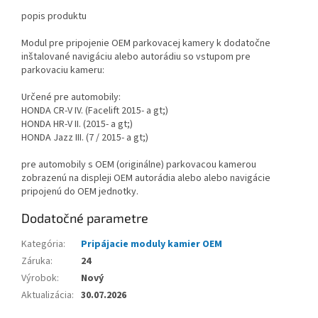
popis produktu
Modul pre pripojenie OEM parkovacej kamery k dodatočne
inštalované navigáciu alebo autorádiu so vstupom pre
parkovaciu kameru:
Určené pre automobily:
HONDA CR-V IV. (Facelift 2015- a gt;)
HONDA HR-V II. (2015- a gt;)
HONDA Jazz III. (7 / 2015- a gt;)
pre automobily s OEM (originálne) parkovacou kamerou
zobrazenú na displeji OEM autorádia alebo alebo navigácie
pripojenú do OEM jednotky.
Dodatočné parametre
Kategória
:
Pripájacie moduly kamier OEM
Záruka
:
24
Výrobok
:
Nový
Aktualizácia
:
30.07.2026