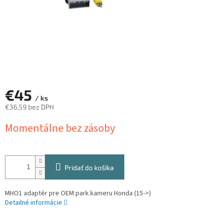
€45
/ ks
€36,59 bez DPH
Jednotková
Momentálne bez zásoby
cena:
Pridať do košíka
MHO1 adaptér pre OEM park.kameru Honda (15->)
Detailné informácie