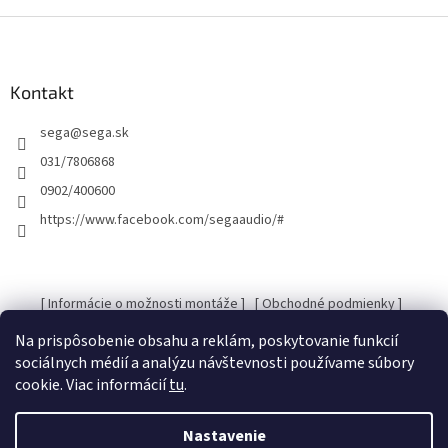
Z
á
p
ä
Kontakt
t
sega
@
sega.sk
i
e
031/7806868
0902/400600
https://www.facebook.com/segaaudio/#
[ Informácie o možnosti montáže ]
[ Obchodné podmienky ]
[ Kontakty ]
[ Ochrana osobných údajov GDRP ]
Na prispôsobenie obsahu a reklám, poskytovanie funkcií
sociálnych médií a analýzu návštevnosti používame súbory
cookie. Viac informácií
tu
.
Vytvoril Shoptet
Nastavenie