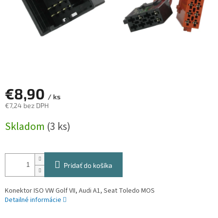
€8,90
/ ks
€7,24 bez DPH
Jednotková
Skladom
(3 ks)
cena:
Pridať do košíka
Konektor ISO VW Golf VII, Audi A1, Seat Toledo MOS
Detailné informácie