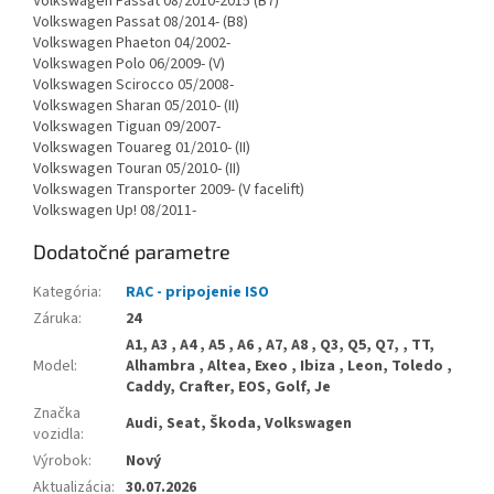
Volkswagen Passat 08/2010-2015 (B7)
Volkswagen Passat 08/2014- (B8)
Volkswagen Phaeton 04/2002-
Volkswagen Polo 06/2009- (V)
Volkswagen Scirocco 05/2008-
Volkswagen Sharan 05/2010- (II)
Volkswagen Tiguan 09/2007-
Volkswagen Touareg 01/2010- (II)
Volkswagen Touran 05/2010- (II)
Volkswagen Transporter 2009- (V facelift)
Volkswagen Up! 08/2011-
Dodatočné parametre
Kategória
:
RAC - pripojenie ISO
Záruka
:
24
A1, A3 , A4 , A5 , A6 , A7, A8 , Q3, Q5, Q7, , TT,
Model
:
Alhambra , Altea, Exeo , Ibiza , Leon, Toledo ,
Caddy, Crafter, EOS, Golf, Je
Značka
Audi, Seat, Škoda, Volkswagen
vozidla
:
Výrobok
:
Nový
Aktualizácia
:
30.07.2026