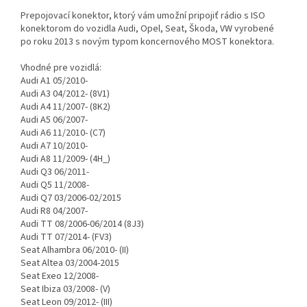
Prepojovací konektor, ktorý vám umožní pripojiť rádio s ISO
konektorom do vozidla Audi, Opel, Seat, Škoda, VW vyrobené
po roku 2013 s novým typom koncernového MOST konektora.
Vhodné pre vozidlá:
Audi A1 05/2010-
Audi A3 04/2012- (8V1)
Audi A4 11/2007- (8K2)
Audi A5 06/2007-
Audi A6 11/2010- (C7)
Audi A7 10/2010-
Audi A8 11/2009- (4H_)
Audi Q3 06/2011-
Audi Q5 11/2008-
Audi Q7 03/2006-02/2015
Audi R8 04/2007-
Audi TT 08/2006-06/2014 (8J3)
Audi TT 07/2014- (FV3)
Seat Alhambra 06/2010- (II)
Seat Altea 03/2004-2015
Seat Exeo 12/2008-
Seat Ibiza 03/2008- (V)
Seat Leon 09/2012- (III)