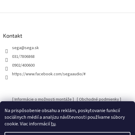
Z
á
p
ä
Kontakt
t
sega
@
sega.sk
i
e
031/7806868
0902/400600
https://www.facebook.com/segaaudio/#
[ Informácie o možnosti montáže ]
[ Obchodné podmienky ]
[ Kontakty ]
[ Ochrana osobných údajov GDRP ]
Na prispôsobenie obsahu a reklám, poskytovanie funkcií
sociálnych médií a analýzu návštevnosti používame súbory
cookie. Viac informácií
tu
.