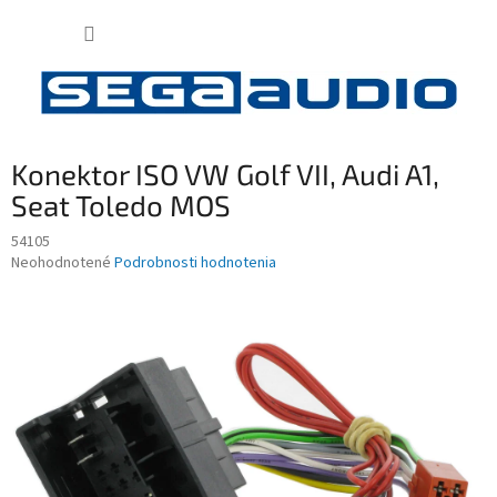
Prejsť
NÁKUP
na
obsah
KOŠÍK
Konektor ISO VW Golf VII, Audi A1,
Seat Toledo MOS
54105
Priemerné
Neohodnotené
Podrobnosti hodnotenia
hodnotenie
produktu
je
0,0
z
5
hviezdičiek.