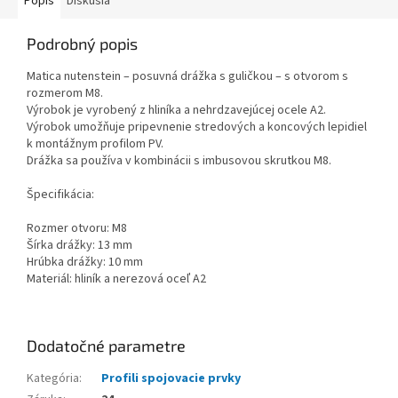
Popis
Diskusia
Podrobný popis
Matica nutenstein – posuvná drážka s guličkou – s otvorom s
rozmerom M8.
Výrobok je vyrobený z hliníka a nehrdzavejúcej ocele A2.
Výrobok umožňuje pripevnenie stredových a koncových lepidiel
k montážnym profilom PV.
Drážka sa používa v kombinácii s imbusovou skrutkou M8.
Špecifikácia:
Rozmer otvoru: M8
Šírka drážky: 13 mm
Hrúbka drážky: 10 mm
Materiál: hliník a nerezová oceľ A2
Dodatočné parametre
Kategória
:
Profili spojovacie prvky