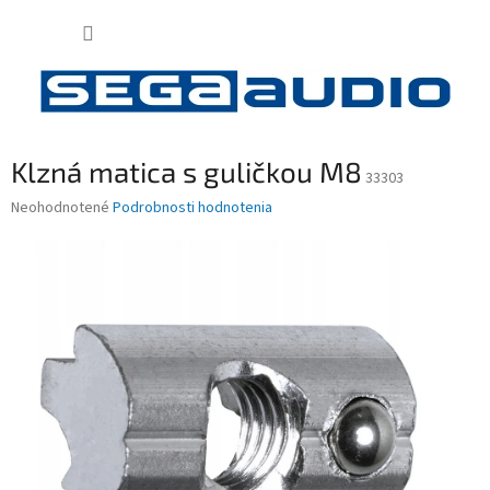
Prejsť
NÁKUP
na
obsah
KOŠÍK
Klzná matica s guličkou M8
33303
Priemerné
Neohodnotené
Podrobnosti hodnotenia
hodnotenie
produktu
je
0,0
z
5
hviezdičiek.