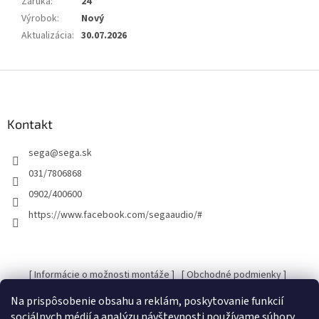
Záruka
:
24
Výrobok
:
Nový
Aktualizácia
:
30.07.2026
Z
á
p
ä
Kontakt
t
sega
@
sega.sk
i
e
031/7806868
0902/400600
https://www.facebook.com/segaaudio/#
[ Informácie o možnosti montáže ]
[ Obchodné podmienky ]
[ Kontakty ]
[ Ochrana osobných údajov GDRP ]
Na prispôsobenie obsahu a reklám, poskytovanie funkcií
sociálnych médií a analýzu návštevnosti používame súbory