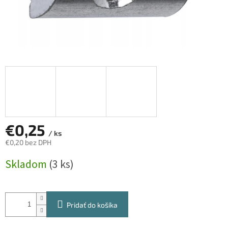
€0,25
/ ks
€0,20 bez DPH
Jednotková
Skladom
(3 ks)
cena:
Pridať do košíka