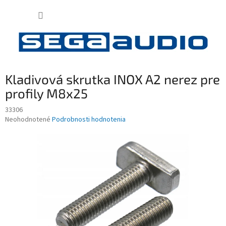
Prejsť
NÁKUP
na
obsah
KOŠÍK
Kladivová skrutka INOX A2 nerez pre
profily M8x25
33306
Priemerné
Neohodnotené
Podrobnosti hodnotenia
hodnotenie
produktu
je
0,0
z
5
hviezdičiek.