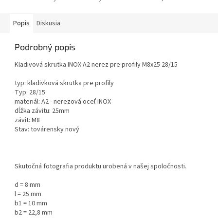
Popis
Diskusia
Podrobný popis
Kladivová skrutka INOX A2 nerez pre profily M8x25 28/15
typ: kladivková skrutka pre profily
Typ: 28/15
materiál: A2 - nerezová oceľ INOX
dĺžka závitu: 25mm
závit: M8
Stav: továrensky nový
Skutočná fotografia produktu urobená v našej spoločnosti.
d = 8 mm
l = 25 mm
b1 = 10 mm
b2 = 22,8 mm