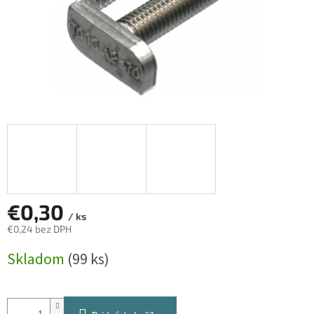
€0,30
/ ks
€0,24 bez DPH
Jednotková
Skladom
(99 ks)
cena: