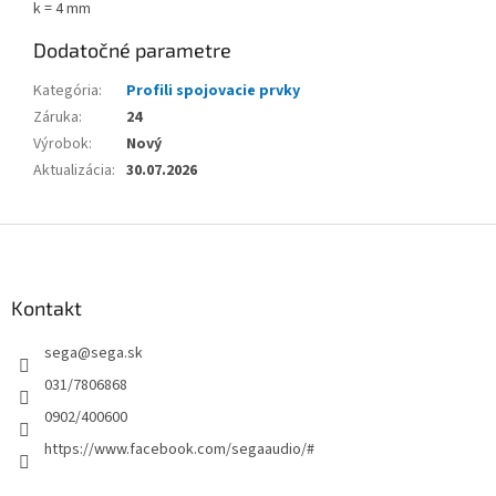
k = 4 mm
Dodatočné parametre
Kategória
:
Profili spojovacie prvky
Záruka
:
24
Výrobok
:
Nový
Aktualizácia
:
30.07.2026
Z
á
p
ä
Kontakt
t
sega
@
sega.sk
i
e
031/7806868
0902/400600
https://www.facebook.com/segaaudio/#