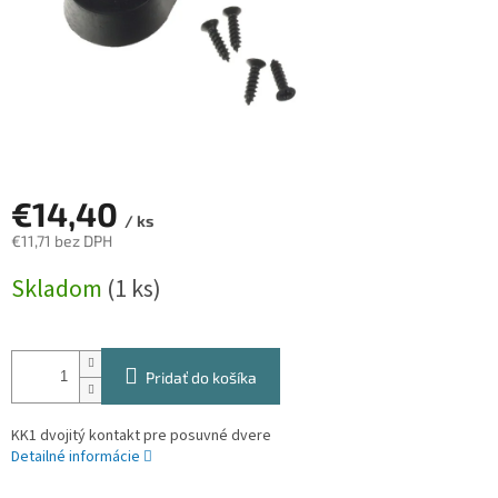
€14,40
/ ks
€11,71 bez DPH
Jednotková
Skladom
(1 ks)
cena:
Pridať do košíka
KK1 dvojitý kontakt pre posuvné dvere
Detailné informácie