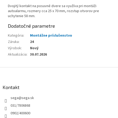
Dvojitý kontakt na posuvné dvere sa využíva pri montáži
autoalarmu, rozmery cca 25 x 70 mm, rozstup otvorov pre
uchytenie 58 mm.
Dodatočné parametre
Kategória
:
Montážne príslušenstvo
Záruka
:
24
Výrobok
:
Nový
Aktualizácia
:
30.07.2026
Z
á
p
ä
Kontakt
t
sega
@
sega.sk
i
e
031/7806868
0902/400600