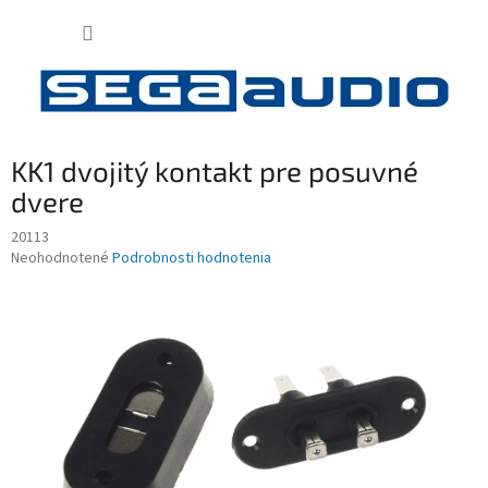
Prejsť
NÁKUP
na
obsah
KOŠÍK
KK1 dvojitý kontakt pre posuvné
dvere
20113
Priemerné
Neohodnotené
Podrobnosti hodnotenia
hodnotenie
produktu
je
0,0
z
5
hviezdičiek.