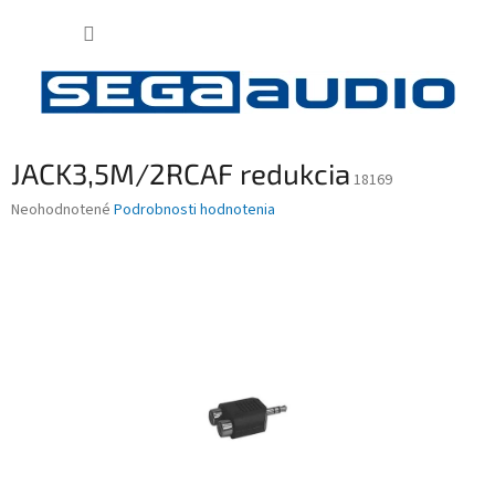
Prejsť
NÁKUP
na
obsah
KOŠÍK
JACK3,5M/2RCAF redukcia
18169
Priemerné
Neohodnotené
Podrobnosti hodnotenia
hodnotenie
produktu
je
0,0
z
5
hviezdičiek.