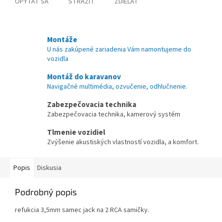
OPÝTAŤ SA
STRÁŽIŤ
ZDIEĽAŤ
Montáže
U nás zakúpené zariadenia Vám namontujeme do
vozidla
Montáž do karavanov
Navigačné multimédia, ozvučenie, odhlučnenie.
Zabezpečovacia technika
Zabezpečovacia technika, kamerový systém
Tlmenie vozidiel
Zvýšenie akustiských vlastností vozidla, a komfort.
Popis
Diskusia
Podrobný popis
refukcia 3,5mm samec jack na 2 RCA samičky.