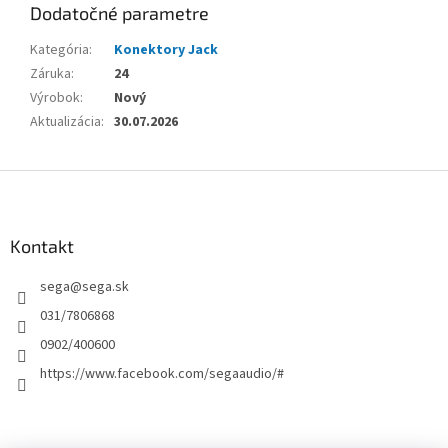
Dodatočné parametre
Kategória
:
Konektory Jack
Záruka
:
24
Výrobok
:
Nový
Aktualizácia
:
30.07.2026
Z
á
p
ä
Kontakt
t
sega
@
sega.sk
i
e
031/7806868
0902/400600
https://www.facebook.com/segaaudio/#