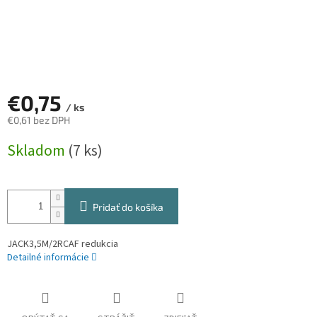
€0,75
/ ks
€0,61 bez DPH
Jednotková
Skladom
(7 ks)
cena:
Pridať do košíka
JACK3,5M/2RCAF redukcia
Detailné informácie