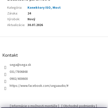
Kategória
:
Konektory ISO, Most
Záruka
:
24
Výrobok
:
Nový
Aktualizácia
:
30.07.2026
Z
á
p
ä
Kontakt
t
sega
@
sega.sk
i
e
031/7806868
0902/400600
https://www.facebook.com/segaaudio/#
[ Informácie o možnosti montáže ]
[ Obchodné podmienky ]