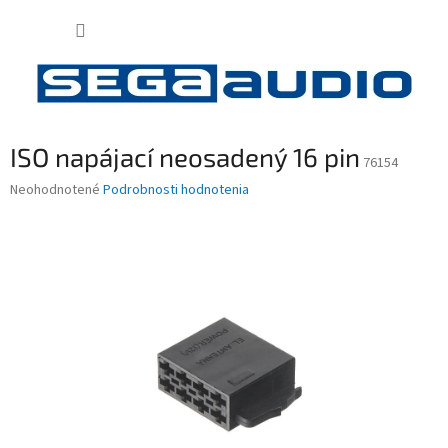
Prejsť
NÁKUP
na
obsah
KOŠÍK
ISO napájací neosadený 16 pin
76154
Priemerné
Neohodnotené
Podrobnosti hodnotenia
hodnotenie
produktu
je
0,0
z
5
hviezdičiek.