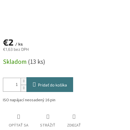
€2
/ ks
€1,63 bez DPH
Jednotková
Skladom
(13 ks)
cena:
Pridať do košíka
ISO napájací neosadený 16 pin
OPÝTAŤ SA
STRÁŽIŤ
ZDIEĽAŤ