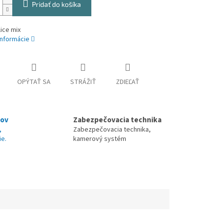
Pridať do košíka
ice mix
informácie
OPÝTAŤ SA
STRÁŽIŤ
ZDIEĽAŤ
nov
Zabezpečovacia technika
,
Zabezpečovacia technika,
ie.
kamerový systém