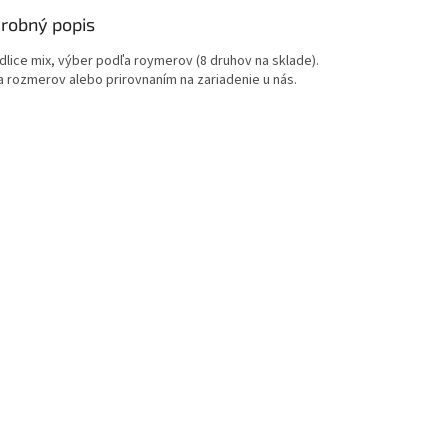
robný popis
idlice mix, výber podľa roymerov (8 druhov na sklade).
a rozmerov alebo prirovnaním na zariadenie u nás.