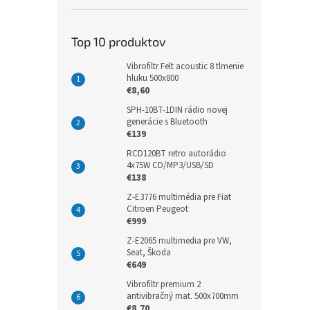
Top 10 produktov
Vibrofiltr Felt acoustic 8 tlmenie
hluku 500x800
€8,60
SPH-10BT-1DIN rádio novej
generácie s Bluetooth
€139
RCD120BT retro autorádio
4x75W CD/MP3/USB/SD
€138
Z-E3776 multimédia pre Fiat
Citroen Peugeot
€999
Z-E2065 multimedia pre VW,
Seat, Škoda
€649
Vibrofiltr premium 2
antivibračný mat. 500x700mm
€8,70