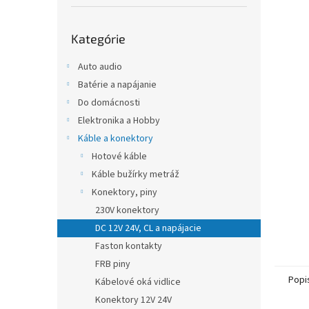
Preskočiť
Kategórie
kategórie
Auto audio
Batérie a napájanie
Do domácnosti
Elektronika a Hobby
Káble a konektory
Hotové káble
Káble bužírky metráž
Konektory, piny
230V konektory
DC 12V 24V, CL a napájacie
Faston kontakty
FRB piny
Popi
Kábelové oká vidlice
Konektory 12V 24V