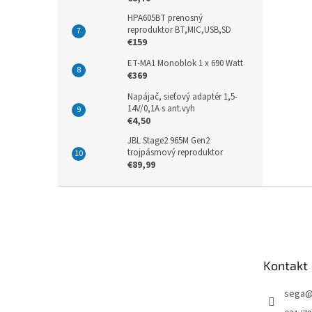
HPA605BT prenosný
reproduktor BT,MIC,USB,SD
€159
ET-MA1 Monoblok 1 x 690 Watt
€369
Napájač, sieťový adaptér 1,5-
14V/0,1A s ant.vyh
€4,50
JBL Stage2 965M Gen2
trojpásmový reproduktor
€89,99
Z
á
p
ä
t
Kontakt
i
e
sega