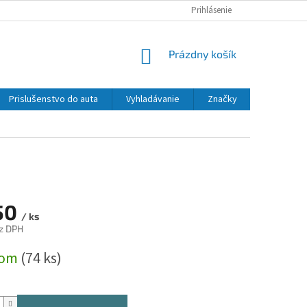
Prihlásenie
NÁKUPNÝ
Prázdny košík
KOŠÍK
Prislušenstvo do auta
Vyhladávanie
Značky
50
/ ks
z DPH
ová
dom
(74 ks)