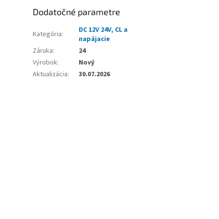
Dodatočné parametre
DC 12V 24V, CL a
Kategória
:
napájacie
Záruka
:
24
Výrobok
:
Nový
Aktualizácia
:
30.07.2026