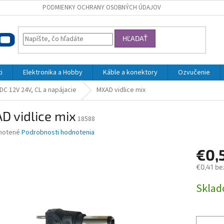
PODMIENKY OCHRANY OSOBNÝCH ÚDAJOV
HĽADAŤ
i
Elektronika a Hobby
Káble a konektory
Ozvučenie
DC 12V 24V, CL a napájacie
MXAD vidlice mix
D vidlice mix
18588
né
notené
Podrobnosti hodnotenia
nie
€0,
u
€0,41 be
Jednotk
Skla
cena:
iek.