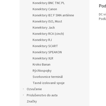
Konektory BNC TNC PL
Pod
Konektory Canon
DC v
Konektory IEC F SMA anténne
Podl
Konektory ISO, Most
Konektory Jack
Konektory RCA (cinch)
Konektory RJ
Konektory SCART
Konektory SPEAKON
Konektory XLR
Kroko Banan
Rýchlospojky
Svorkovnice terminál
Tavné izolované spoje
Ozvučenie
Prislušenstvo do auta
Značky