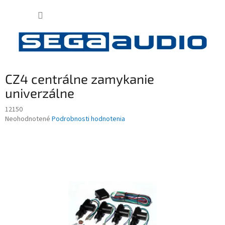
Prejsť
NÁKUP
na
obsah
KOŠÍK
CZ4 centrálne zamykanie
univerzálne
12150
Priemerné
Neohodnotené
Podrobnosti hodnotenia
hodnotenie
produktu
je
0,0
z
5
hviezdičiek.