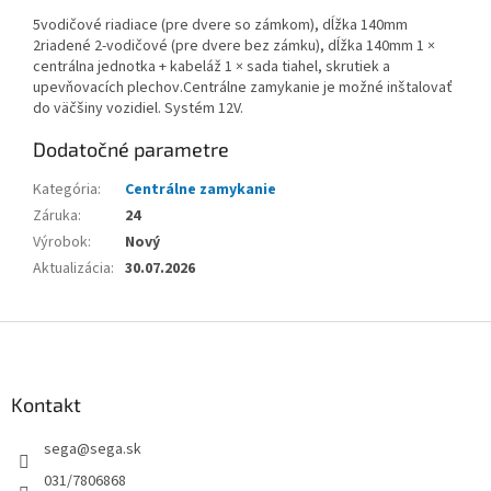
5vodičové riadiace (pre dvere so zámkom), dĺžka 140mm
2riadené 2-vodičové (pre dvere bez zámku), dĺžka 140mm 1 ×
centrálna jednotka + kabeláž 1 × sada tiahel, skrutiek a
upevňovacích plechov.Centrálne zamykanie je možné inštalovať
do väčšiny vozidiel. Systém 12V.
Dodatočné parametre
Kategória
:
Centrálne zamykanie
Záruka
:
24
Výrobok
:
Nový
Aktualizácia
:
30.07.2026
Z
á
p
ä
Kontakt
t
sega
@
sega.sk
i
e
031/7806868