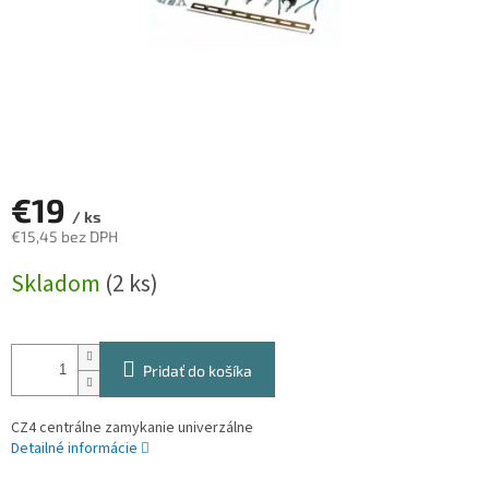
€19
/ ks
€15,45 bez DPH
Jednotková
Skladom
(2 ks)
cena:
Pridať do košíka
CZ4 centrálne zamykanie univerzálne
Detailné informácie