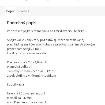
Popis
Diskusia
Podrobný popis
Vodotesná pájka s tesnením a so zmršťovaciou bužírkou.
Spájkovacie konektory pozostávajú z predinštalovanej
priehľadnej zmršťovacej trubice s predtvarovaným stredovým
prstencom spájky / toku
Ideálny na opravu na mieste.
Prierez vodiča 2.0 - 4,0 mm2
Menovitá veľkosť
Teplotný rozsah -55 ° C až + 125 ° C
z polyolefínu s vnútorným lepidlom
špecifikácia
farebné kódovanie - modrá
max.dĺžka - 42mm
max. Priemer vodiča - 4mm2