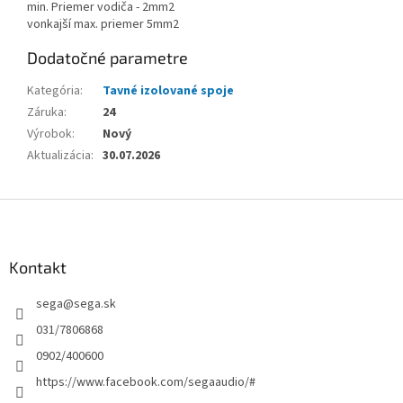
min. Priemer vodiča - 2mm2
vonkajší max. priemer 5mm2
Dodatočné parametre
Kategória
:
Tavné izolované spoje
Záruka
:
24
Výrobok
:
Nový
Aktualizácia
:
30.07.2026
Z
á
p
ä
Kontakt
t
sega
@
sega.sk
i
e
031/7806868
0902/400600
https://www.facebook.com/segaaudio/#