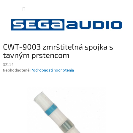
Prejsť
NÁKUP
na
obsah
KOŠÍK
CWT-9003 zmrštiteľná spojka s
tavným prstencom
32114
Priemerné
Neohodnotené
Podrobnosti hodnotenia
hodnotenie
produktu
je
0,0
z
5
hviezdičiek.