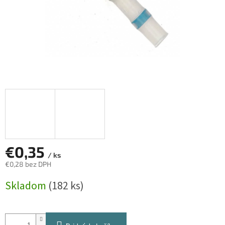
€0,35
/ ks
€0,28 bez DPH
Jednotková
Skladom
(182 ks)
cena: