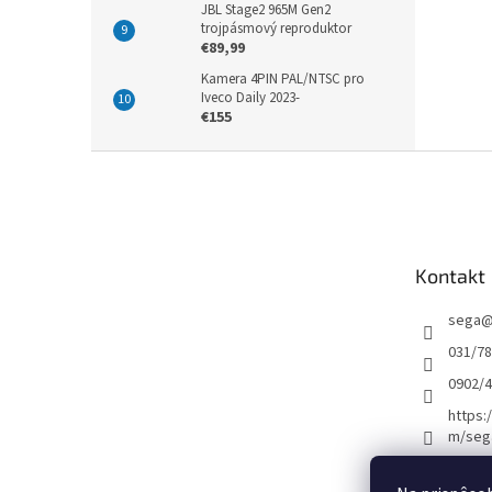
JBL Stage2 965M Gen2
trojpásmový reproduktor
€89,99
Kamera 4PIN PAL/NTSC pro
Iveco Daily 2023-
€155
Z
á
p
ä
t
Kontakt
i
e
sega
031/7
0902/
https:
m/seg