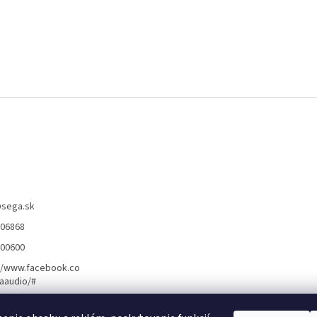
@
sega.sk
806868
400600
//www.facebook.co
aaudio/#