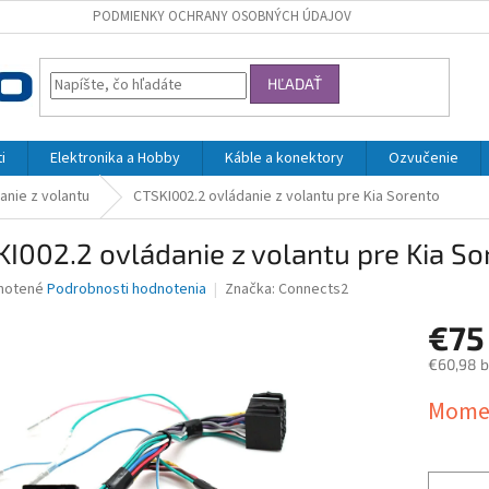
PODMIENKY OCHRANY OSOBNÝCH ÚDAJOV
HĽADAŤ
i
Elektronika a Hobby
Káble a konektory
Ozvučenie
anie z volantu
CTSKI002.2 ovládanie z volantu pre Kia Sorento
I002.2 ovládanie z volantu pre Kia So
né
notené
Podrobnosti hodnotenia
Značka:
Connects2
nie
€7
u
€60,98 
Jednotk
Momen
cena:
iek.