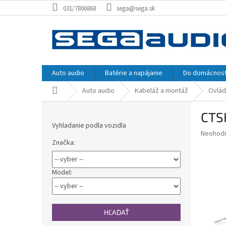
Prejsť
031/7806868
sega@sega.sk
na
obsah
Auto audio
Batérie a napájanie
Do domácnost
Domov
Auto audio
Kabeláž a montáž
Ovlád
B
CTSK
o
Vyhladanie podla vozidla
č
Priemer
Neohod
n
Značka:
hodnote
ý
produkt
p
je
0,0
a
Model:
z
n
5
e
hviezdič
l
HĽADAŤ