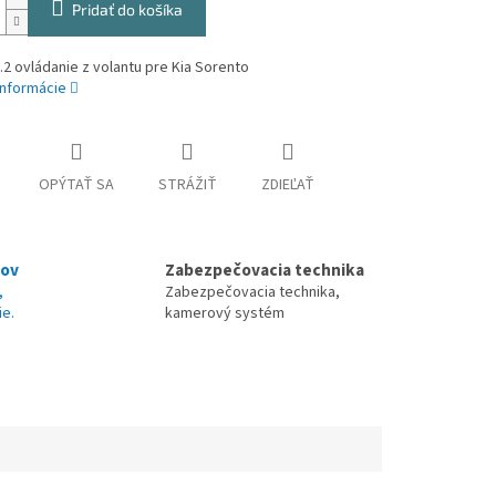
Pridať do košíka
2 ovládanie z volantu pre Kia Sorento
informácie
OPÝTAŤ SA
STRÁŽIŤ
ZDIEĽAŤ
nov
Zabezpečovacia technika
,
Zabezpečovacia technika,
ie.
kamerový systém