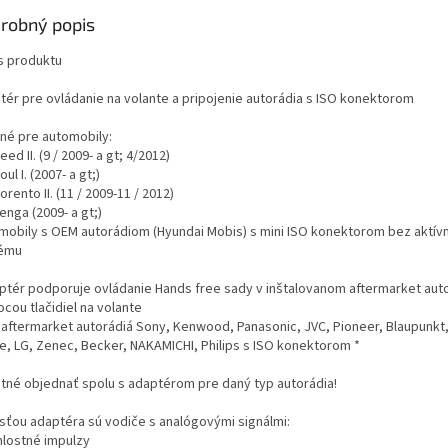
robný popis
s produktu
tér pre ovládanie na volante a pripojenie autorádia s ISO konektorom
né pre automobily:
eed II. (9 / 2009- a gt; 4/2012)
oul I. (2007- a gt;)
orento II. (11 / 2009-11 / 2012)
enga (2009- a gt;)
mobily s OEM autorádiom (Hyundai Mobis) s mini ISO konektorom bez aktív
ému
aptér podporuje ovládanie Hands free sady v inštalovanom aftermarket aut
cou tlačidiel na volante
e aftermarket autorádiá Sony, Kenwood, Panasonic, JVC, Pioneer, Blaupunkt,
ne, LG, Zenec, Becker, NAKAMICHI, Philips s ISO konektorom *
Nutné objednať spolu s adaptérom pre daný typ autorádia!
sťou adaptéra sú vodiče s analógovými signálmi:
hlostné impulzy