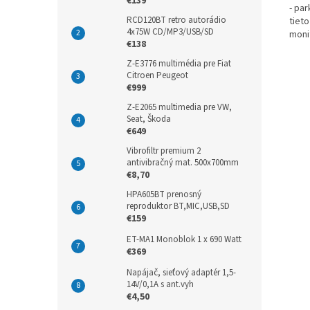
€139
- pa
RCD120BT retro autorádio
tiet
4x75W CD/MP3/USB/SD
moni
€138
Z-E3776 multimédia pre Fiat
Citroen Peugeot
€999
Z-E2065 multimedia pre VW,
Seat, Škoda
€649
Vibrofiltr premium 2
antivibračný mat. 500x700mm
€8,70
HPA605BT prenosný
reproduktor BT,MIC,USB,SD
€159
ET-MA1 Monoblok 1 x 690 Watt
€369
Napájač, sieťový adaptér 1,5-
14V/0,1A s ant.vyh
€4,50