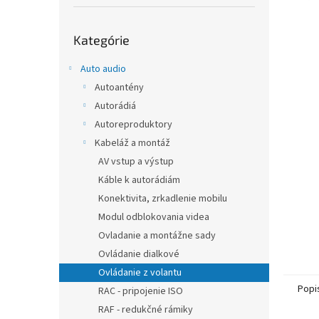
Preskočiť
Kategórie
kategórie
Auto audio
Autoantény
Autorádiá
Autoreproduktory
Kabeláž a montáž
AV vstup a výstup
Káble k autorádiám
Konektivita, zrkadlenie mobilu
Modul odblokovania videa
Ovladanie a montážne sady
Ovládanie dialkové
Ovládanie z volantu
Popi
RAC - pripojenie ISO
RAF - redukčné rámiky