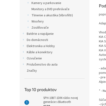
Kamery a parkovanie
Pod
Monitory a DVD prehrávače
popi
Tlmenie a akustika (Vibrofiltr)
Woofery
Adap
Zosilňovače
Vhod
Batérie a napájanie
KIA C
Do domácnosti
KIA S
KIA S
Elektronika a Hobby
KIA V
Káble a konektory
Auto
Ozvučenie
syst
Prislušenstvo do auta
- ad
Značky
pomo
- pr
Alpi
Top 10 produktov
* - 
SPH-10BT-1DIN rádio novej
Súča
generácie s Bluetooth
- rýc