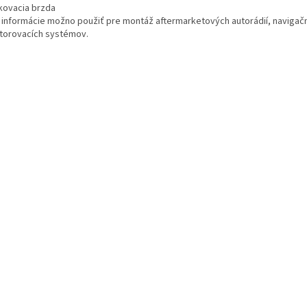
rkovacia brzda
o informácie možno použiť pre montáž aftermarketových autorádií, navigač
torovacích systémov.