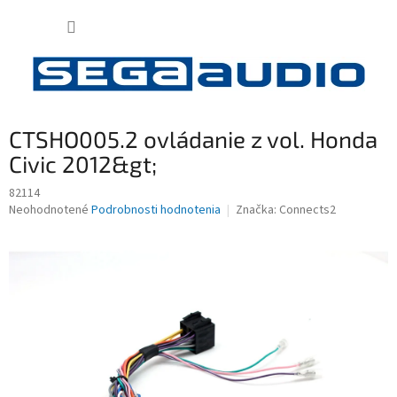
Prejsť
NÁKUP
na
obsah
KOŠÍK
CTSHO005.2 ovládanie z vol. Honda
Civic 2012&gt;
82114
Priemerné
Neohodnotené
Podrobnosti hodnotenia
Značka:
Connects2
hodnotenie
produktu
je
0,0
z
5
hviezdičiek.