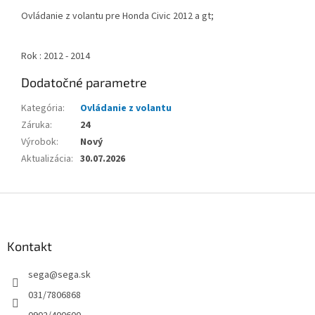
Ovládanie z volantu pre Honda Civic 2012 a gt;
Rok : 2012 - 2014
Dodatočné parametre
Kategória
:
Ovládanie z volantu
Záruka
:
24
Výrobok
:
Nový
Aktualizácia
:
30.07.2026
Z
á
p
ä
Kontakt
t
sega
@
sega.sk
i
e
031/7806868