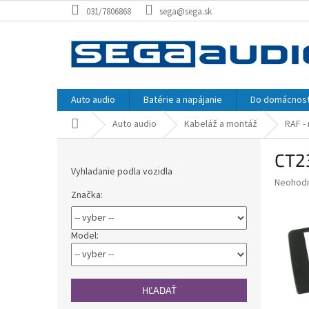
Prejsť
031/7806868
sega@sega.sk
na
obsah
Auto audio
Batérie a napájanie
Do domácnost
Domov
Auto audio
Kabeláž a montáž
RAF -
B
CT2
o
Vyhladanie podla vozidla
č
Priemer
Neohod
n
Značka:
hodnote
ý
produkt
p
je
0,0
a
Model:
z
n
5
e
hviezdič
l
HĽADAŤ