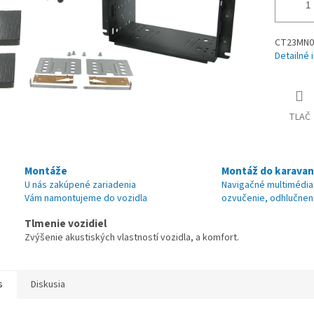
CT23MN01
Detailné 
TLAČ
Montáže
Montáž do karava
U nás zakúpené zariadenia
Navigačné multimédia
Vám namontujeme do vozidla
ozvučenie, odhlučnen
Tlmenie vozidiel
Zvýšenie akustiských vlastností vozidla, a komfort.
s
Diskusia