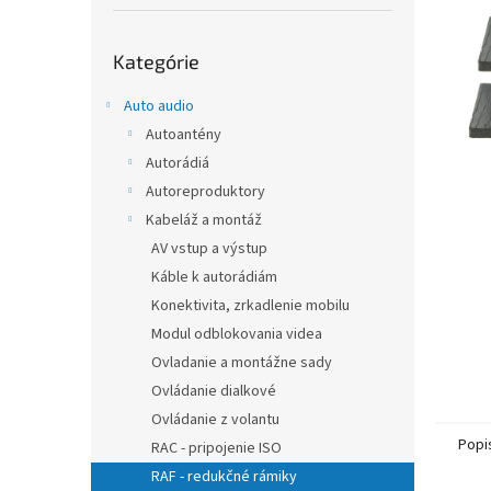
Preskočiť
Kategórie
kategórie
Auto audio
Autoantény
Autorádiá
Autoreproduktory
Kabeláž a montáž
AV vstup a výstup
Káble k autorádiám
Konektivita, zrkadlenie mobilu
Modul odblokovania videa
Ovladanie a montážne sady
Ovládanie dialkové
Ovládanie z volantu
Popi
RAC - pripojenie ISO
RAF - redukčné rámiky