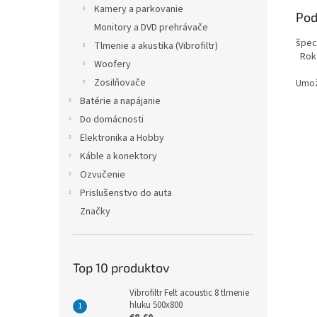
Kamery a parkovanie
Pod
Monitory a DVD prehrávače
špec
Tlmenie a akustika (Vibrofiltr)
Rok 
Woofery
Zosilňovače
Umož
Batérie a napájanie
Do domácnosti
Elektronika a Hobby
Káble a konektory
Ozvučenie
Prislušenstvo do auta
Značky
Top 10 produktov
Vibrofiltr Felt acoustic 8 tlmenie
hluku 500x800