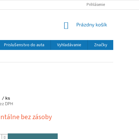
Prihlásenie
NÁKUPNÝ
Prázdny košík
KOŠÍK
Prislušenstvo do auta
Vyhladávanie
Značky
9
/ ks
ez DPH
ová
tálne bez zásoby