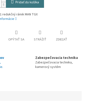
Pridať do košíka
 redukčný rámik MAN TGX
informácie
OPÝTAŤ SA
STRÁŽIŤ
ZDIEĽAŤ
nov
Zabezpečovacia technika
,
Zabezpečovacia technika,
ie.
kamerový systém