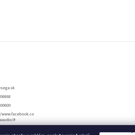
@
sega.sk
806868
400600
//www.facebook.co
aaudio/#