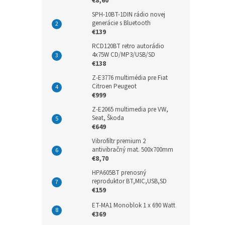
€8,60
SPH-10BT-1DIN rádio novej
generácie s Bluetooth
€139
RCD120BT retro autorádio
4x75W CD/MP3/USB/SD
€138
Z-E3776 multimédia pre Fiat
Citroen Peugeot
€999
Z-E2065 multimedia pre VW,
Seat, Škoda
€649
Vibrofiltr premium 2
antivibračný mat. 500x700mm
€8,70
HPA605BT prenosný
reproduktor BT,MIC,USB,SD
€159
ET-MA1 Monoblok 1 x 690 Watt
€369