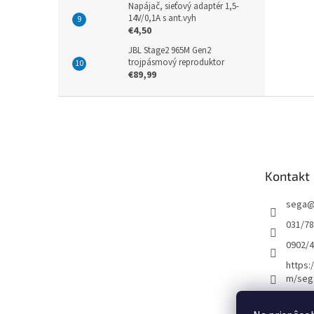
Napájač, sieťový adaptér 1,5-
14V/0,1A s ant.vyh
€4,50
JBL Stage2 965M Gen2
trojpásmový reproduktor
€89,99
Z
á
p
ä
t
Kontakt
i
e
sega
031/7
0902/
https:
m/seg