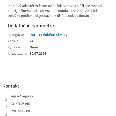
Plastový adaptér vrátane ovládánia vetrania slúži pre montáž
neoriginálneho rádia do vozidiel Honda Jazz 2007-2008 (táto
položka podlieha objednávke z dlhšou dobou dodania)
Dodatočné parametre
Kategória
:
RAF - redukčné rámiky
Záruka
:
24
Výrobok
:
Nový
Aktualizácia
:
30.07.2026
Z
á
p
ä
Kontakt
t
sega
@
sega.sk
i
e
031/7806868
0902/400600