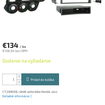
€134
/ ks
€108,94 bez DPH
Jednotková
Dodanie na vyžiadanie
cena:
Pridať do košíka
CT23HD03L rámik autorádia Honda Jazz
Detailné informácie