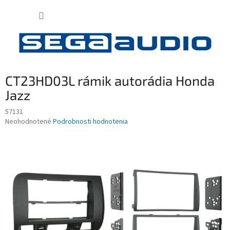
Prejsť
NÁKUP
na
obsah
KOŠÍK
CT23HD03L rámik autorádia Honda
Jazz
57131
Priemerné
Neohodnotené
Podrobnosti hodnotenia
hodnotenie
produktu
je
0,0
z
5
hviezdičiek.