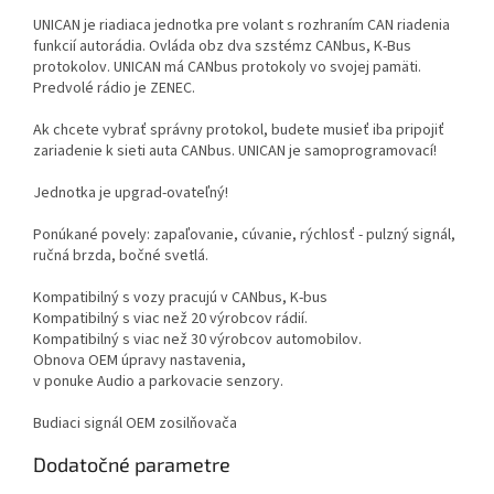
UNICAN je riadiaca jednotka pre volant s rozhraním CAN riadenia
funkcií autorádia. Ovláda obz dva szstémz CANbus, K-Bus
protokolov. UNICAN má CANbus protokoly vo svojej pamäti.
Predvolé rádio je ZENEC.
Ak chcete vybrať správny protokol, budete musieť iba pripojiť
zariadenie k sieti auta CANbus. UNICAN je samoprogramovací!
Jednotka je upgrad-ovateľný!
Ponúkané povely: zapaľovanie, cúvanie, rýchlosť - pulzný signál,
ručná brzda, bočné svetlá.
Kompatibilný s vozy pracujú v CANbus, K-bus
Kompatibilný s viac než 20 výrobcov rádií.
Kompatibilný s viac než 30 výrobcov automobilov.
Obnova OEM úpravy nastavenia,
v ponuke Audio a parkovacie senzory.
Budiaci signál OEM zosilňovača
Dodatočné parametre