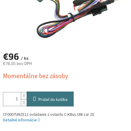
€96
/ ks
€78,05 bez DPH
Jednotková
Momentálne bez zásoby
cena:
Pridať do košíka
CF0007UNZE11 ovládanie z volantu C-KBus UNI car ZE
Detailné informácie