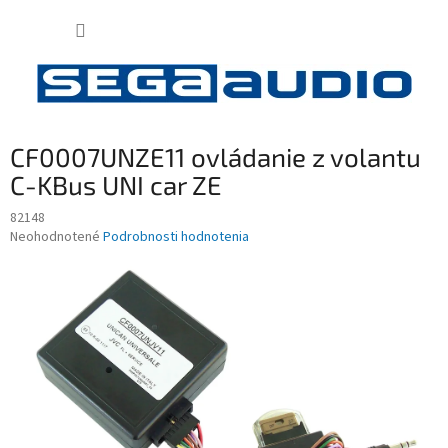
Prejsť
NÁKUP
na
obsah
KOŠÍK
CF0007UNZE11 ovládanie z volantu
C-KBus UNI car ZE
82148
Priemerné
Neohodnotené
Podrobnosti hodnotenia
hodnotenie
produktu
je
0,0
z
5
hviezdičiek.