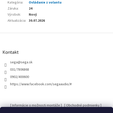
Kategória
:
Ovládanie z volantu
Záruka
:
24
Výrobok
:
Nový
Aktualizácia
:
30.07.2026
Z
á
p
ä
Kontakt
t
sega
@
sega.sk
i
e
031/7806868
0902/400600
https://www.facebook.com/segaaudio/#
[ Informácie o možnosti montáže ]
[ Obchodné podmienky ]
[ Kontakty ]
[ Ochrana osobných údajov GDRP ]