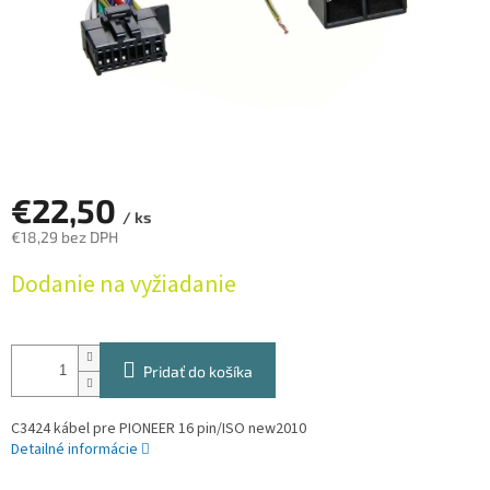
€22,50
/ ks
€18,29 bez DPH
Jednotková
Dodanie na vyžiadanie
cena:
Pridať do košíka
C3424 kábel pre PIONEER 16 pin/ISO new2010
Detailné informácie