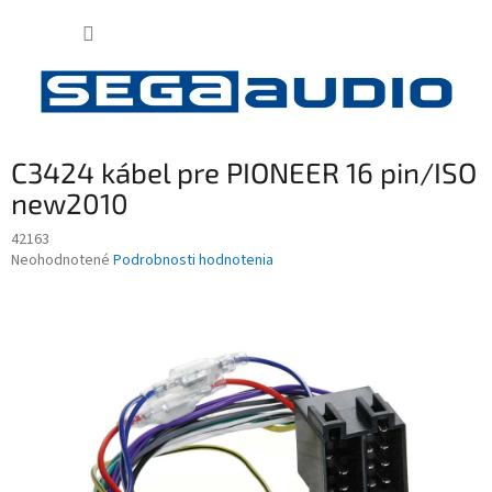
Prejsť
NÁKUP
na
obsah
KOŠÍK
C3424 kábel pre PIONEER 16 pin/ISO
new2010
42163
Priemerné
Neohodnotené
Podrobnosti hodnotenia
hodnotenie
produktu
je
0,0
z
5
hviezdičiek.