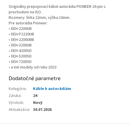
Originálny prepojovací kábel autorádia PIONEER 16-pin s
prechodom na ISO.
Rozmery: šírka 22mm, výška 10mm.
Pre autorádia Pioneer:
• DEH-2200UB
• DEH-P2220UB
• DEH-2200UBB
• DEH-3200UB
• DEH-4200SD
• DEH-5200SD
• DEH-7200SD
• a iné modely od roku 2010
Dodatočné parametre
Kategória
:
Káble k autorádiám
Záruka
:
24
Výrobok
:
Nový
Aktualizácia
:
30.07.2026
Z