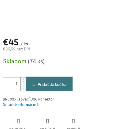
€45
/ ks
€36,59 bez DPH
Jednotková
Skladom
(74 ks)
cena:
Pridať do košíka
BNC005 lisovací BNC konektor
Detailné informácie