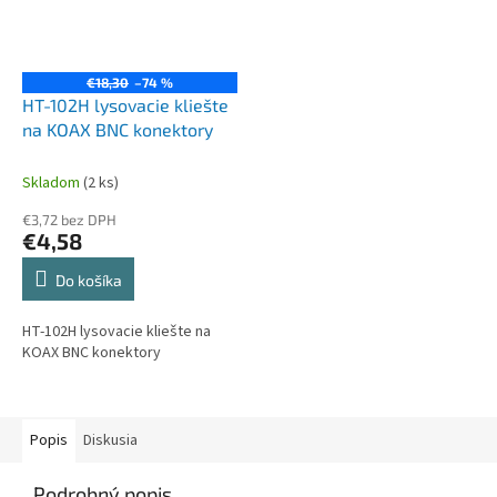
€18,30
–74 %
HT-102H lysovacie kliešte
na KOAX BNC konektory
Skladom
(2 ks)
€3,72 bez DPH
€4,58
Do košíka
HT-102H lysovacie kliešte na
KOAX BNC konektory
Popis
Diskusia
Podrobný popis