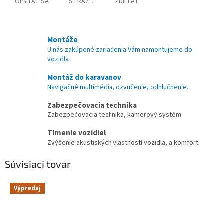
OPÝTAŤ SA
STRÁŽIŤ
ZDIEĽAŤ
Montáže
U nás zakúpené zariadenia Vám namontujeme do
vozidla
Montáž do karavanov
Navigačné multimédia, ozvučenie, odhlučnenie.
Zabezpečovacia technika
Zabezpečovacia technika, kamerový systém
Tlmenie vozidiel
Zvýšenie akustiských vlastností vozidla, a komfort.
Súvisiaci tovar
Výpredaj