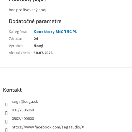
bnc pre lisovaný spoj
Dodatočné parametre
Kategória
:
Konektory BNC TNC PL
Záruka
:
24
Výrobok
:
Nový
Aktualizácia
:
30.07.2026
Z
á
p
ä
Kontakt
t
sega
@
sega.sk
i
e
031/7806868
0902/400600
https://www.facebook.com/segaaudio/#