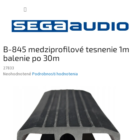
Prejsť
NÁKUP
na
obsah
KOŠÍK
B-845 medziprofilové tesnenie 1m
balenie po 30m
27833
Priemerné
Neohodnotené
Podrobnosti hodnotenia
hodnotenie
produktu
je
0,0
z
5
hviezdičiek.