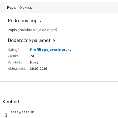
Popis
Diskusia
Podrobný popis
Popis produktu nie je dostupný
Dodatočné parametre
Kategória
:
Profili spojovacie prvky
Záruka
:
24
Výrobok
:
Nový
Aktualizácia
:
30.07.2026
Z
á
p
ä
Kontakt
t
sega
@
sega.sk
i