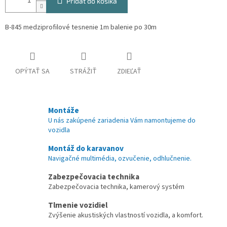
Pridať do košíka
B-845 medziprofilové tesnenie 1m balenie po 30m
OPÝTAŤ SA
STRÁŽIŤ
ZDIEĽAŤ
Montáže
U nás zakúpené zariadenia Vám namontujeme do
vozidla
Montáž do karavanov
Navigačné multimédia, ozvučenie, odhlučnenie.
Zabezpečovacia technika
Zabezpečovacia technika, kamerový systém
Tlmenie vozidiel
Zvýšenie akustiských vlastností vozidla, a komfort.