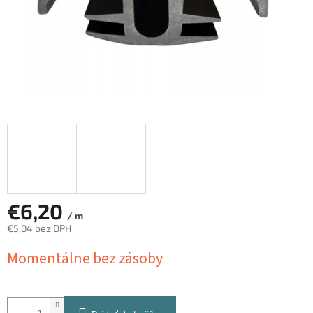
€6,20
/ m
€5,04 bez DPH
Jednotková
Momentálne bez zásoby
cena: