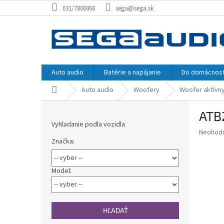
Prejsť
031/7806868
sega@sega.sk
na
obsah
Auto audio
Batérie a napájanie
Do domácnost
Domov
Auto audio
Woofery
Woofer aktívn
B
ATB
o
Vyhladanie podla vozidla
č
Priemer
Neohod
n
Značka:
hodnote
ý
produkt
p
je
0,0
a
Model:
z
n
5
e
hviezdič
l
HĽADAŤ