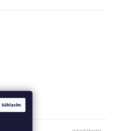
ých údajov GDRP ]
Súhlasím
Vytvoril Shoptet