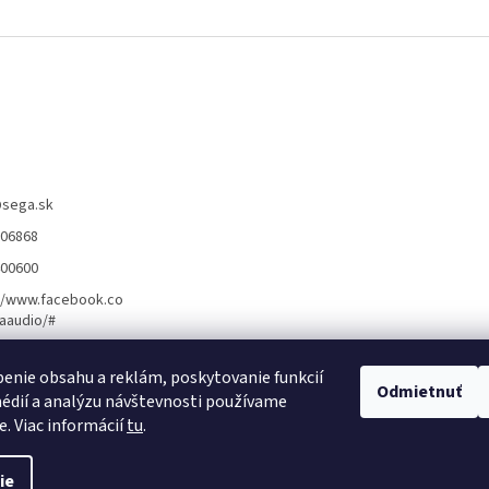
@
sega.sk
806868
400600
//www.facebook.co
aaudio/#
enie obsahu a reklám, poskytovanie funkcií
ožnosti montáže ]
[ Obchodné podmienky ]
[ Kontakty ]
Odmietnuť
[ Ochrana osobn
édií a analýzu návštevnosti používame
e. Viac informácií
tu
.
ie