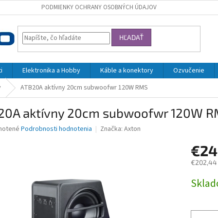
PODMIENKY OCHRANY OSOBNÝCH ÚDAJOV
HĽADAŤ
i
Elektronika a Hobby
Káble a konektory
Ozvučenie
y
ATB20A aktívny 20cm subwoofwr 120W RMS
20A aktívny 20cm subwoofwr 120W 
né
notené
Podrobnosti hodnotenia
Značka:
Axton
nie
€2
u
€202,44
Jednotk
Skla
cena:
iek.