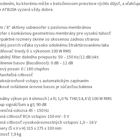
odením, ku ktorému môže v batožinovom priestore rýchlo dôjsť, a uľahčuj
e ATB20A vyzerá vždy dobre.
cm / 8“ aktívny subwoofer s pasívnou membránou
ofer s konkávnou geometriou membrány pre vysokú tuhosť
mpaktné rozmery skrine so skosenou zadnou stranou
olný povrch vďaka vysoko odolnému štruktúrovanému laku
silňovač triedy D s výkonom 100 W RMS
iabilný filter dolného priepustu: 50 – 150 Hz/12 dB/okt.
ilnenie basov (BassBoost): 0 dB – 12 dB
zový posun: 0 / 180 stupňov
taviteľná citlivosť
sokoúrovňové vstupy s automatickým zapínaním
aľkové ovládanie úrovne basov je súčasťou balenia
nálny výkon pri 4 ohmoch ( a lt; 1,0 % THD/14,4 V) 100 W RMS
up signál/šum a gt; 90 dB
venčná odozva 45 – 150 Hz
ná citlivosť RCA vstupov 150 mV - 5 V
pná citlivosť vysokoúrovnostných vstupov 1,0 – 16 V
ry (Š x V x H) 315 x 275 x 330 mm
nosť 7,9 kg