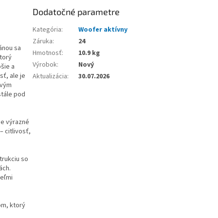
Dodatočné parametre
Kategória
:
Woofer aktívny
Záruka
:
24
ánou sa
Hmotnosť
:
10.9 kg
torý
Výrobok
:
Nový
šie a
ť, ale je
Aktualizácia
:
30.07.2026
ovým
stále pod
je výrazné
 citlivosť,
trukciu so
ách.
eľmi
om, ktorý
m