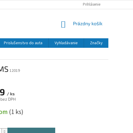
Prihlásenie
NÁKUPNÝ
Prázdny košík
KOŠÍK
Prislušenstvo do auta
Vyhladávanie
Značky
RMS
12019
49
/ ks
 bez DPH
ová
dom
(1 ks)