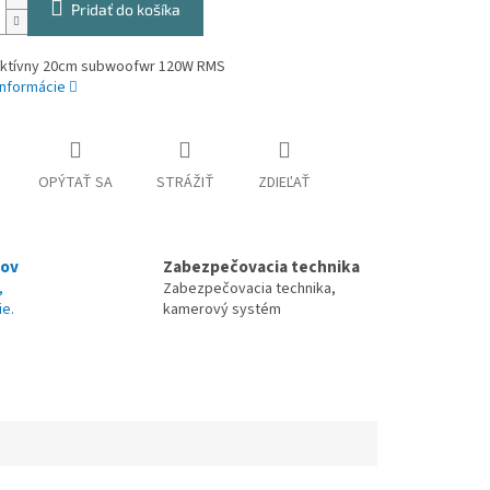
Pridať do košíka
ktívny 20cm subwoofwr 120W RMS
informácie
OPÝTAŤ SA
STRÁŽIŤ
ZDIEĽAŤ
nov
Zabezpečovacia technika
,
Zabezpečovacia technika,
ie.
kamerový systém