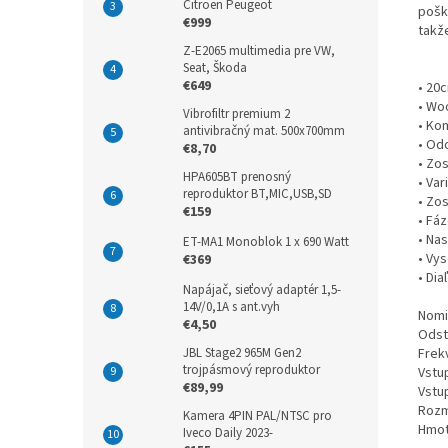
Citroen Peugeot
pošk
€999
takž
Z-E2065 multimedia pre VW,
Seat, Škoda
€649
• 20
• Wo
Vibrofiltr premium 2
• Ko
antivibračný mat. 500x700mm
• Od
€8,70
• Zo
HPA605BT prenosný
• Var
reproduktor BT,MIC,USB,SD
• Zos
€159
• Fá
• Nas
ET-MA1 Monoblok 1 x 690 Watt
• Vy
€369
• Di
Napájač, sieťový adaptér 1,5-
14V/0,1A s ant.vyh
Nomi
€4,50
Odst
JBL Stage2 965M Gen2
Frek
trojpásmový reproduktor
Vstup
€89,99
Vstu
Rozme
Kamera 4PIN PAL/NTSC pro
Hmot
Iveco Daily 2023-