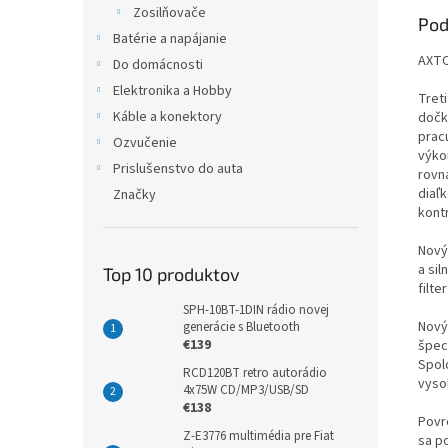
Zosilňovače
Pod
Batérie a napájanie
AXTO
Do domácnosti
Elektronika a Hobby
Tret
Káble a konektory
dočk
prac
Ozvučenie
výko
Prislušenstvo do auta
rovn
diaľ
Značky
kont
Nový
a sil
Top 10 produktov
filt
SPH-10BT-1DIN rádio novej
Nový
generácie s Bluetooth
€139
špec
Spol
RCD120BT retro autorádio
vyso
4x75W CD/MP3/USB/SD
€138
Povr
Z-E3776 multimédia pre Fiat
sa p