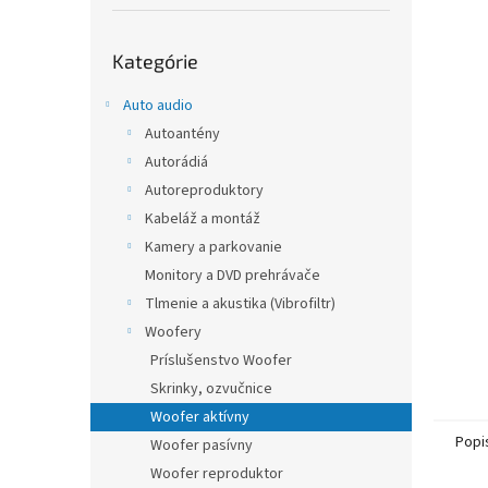
Preskočiť
Kategórie
kategórie
Auto audio
Autoantény
Autorádiá
Autoreproduktory
Kabeláž a montáž
Kamery a parkovanie
Monitory a DVD prehrávače
Tlmenie a akustika (Vibrofiltr)
Woofery
Príslušenstvo Woofer
Skrinky, ozvučnice
Woofer aktívny
Popi
Woofer pasívny
Woofer reproduktor