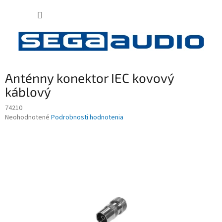
Prejsť
NÁKUP
na
obsah
KOŠÍK
Anténny konektor IEC kovový
káblový
74210
Priemerné
Neohodnotené
Podrobnosti hodnotenia
hodnotenie
produktu
je
0,0
z
5
hviezdičiek.