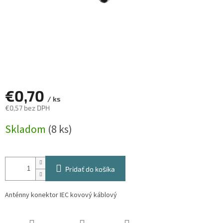
€0,70
/ ks
€0,57 bez DPH
Jednotková
Skladom
(8 ks)
cena:
Pridať do košíka
Anténny konektor IEC kovový káblový