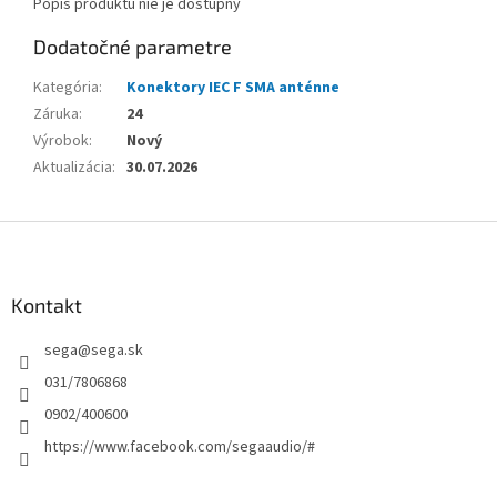
Popis produktu nie je dostupný
Dodatočné parametre
Kategória
:
Konektory IEC F SMA anténne
Záruka
:
24
Výrobok
:
Nový
Aktualizácia
:
30.07.2026
Z
á
p
ä
Kontakt
t
sega
@
sega.sk
i
e
031/7806868
0902/400600
https://www.facebook.com/segaaudio/#