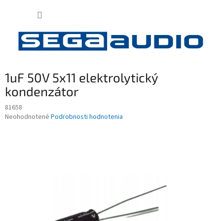
Prejsť
NÁKUP
na
obsah
KOŠÍK
1uF 50V 5x11 elektrolytický
kondenzátor
81658
Priemerné
Neohodnotené
Podrobnosti hodnotenia
hodnotenie
produktu
je
0,0
z
5
hviezdičiek.