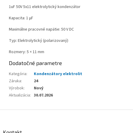
1uF 50V 5x11 elektrolytický kondenzátor
Kapacita: 1 µF
Maximálne pracovné napätie: 50 V DC
Typ: Elektrolytický (polarizovaný)
Rozmery: 5 × 11 mm
Dodatočné parametre
Kategória
:
Kondenzátory elektrolit
Záruka
:
24
Výrobok
:
Nový
Aktualizácia
:
30.07.2026
Z
á
p
ä
Kontakt