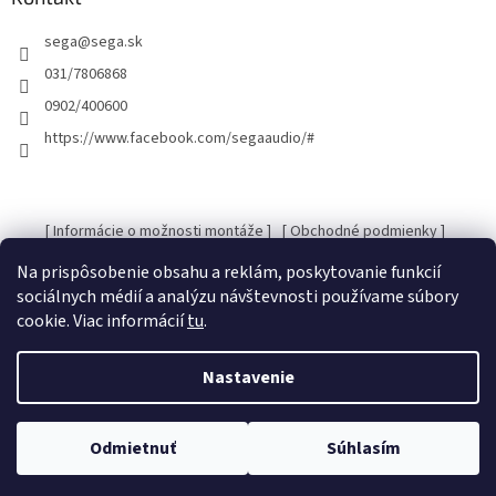
t
sega
@
sega.sk
i
e
031/7806868
0902/400600
https://www.facebook.com/segaaudio/#
[ Informácie o možnosti montáže ]
[ Obchodné podmienky ]
[ Kontakty ]
[ Ochrana osobných údajov GDRP ]
Na prispôsobenie obsahu a reklám, poskytovanie funkcií
sociálnych médií a analýzu návštevnosti používame súbory
cookie. Viac informácií
tu
.
Vytvoril Shoptet
Nastavenie
Copyright 2026
SEGA Audio
. Všetky práva vyhradené.
Upraviť
Odmietnuť
Súhlasím
nastavenie cookies