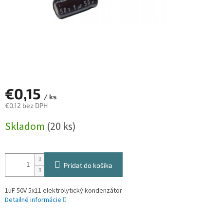
€0,15
/ ks
€0,12 bez DPH
Jednotková
Skladom
(20 ks)
cena:
Pridať do košíka
1uF 50V 5x11 elektrolytický kondenzátor
Detailné informácie