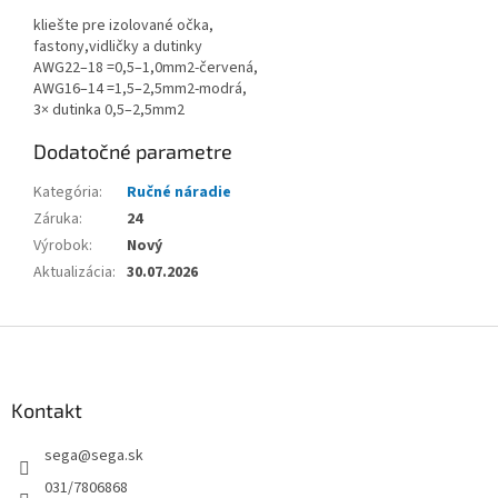
kliešte pre izolované očka,
fastony,vidličky a dutinky
AWG22–18 =0,5–1,0mm2-červená,
AWG16–14 =1,5–2,5mm2-modrá,
3× dutinka 0,5–2,5mm2
Dodatočné parametre
Kategória
:
Ručné náradie
Záruka
:
24
Výrobok
:
Nový
Aktualizácia
:
30.07.2026
Z
á
p
ä
Kontakt
t
sega
@
sega.sk
i
e
031/7806868