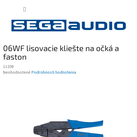
Prejsť
NÁKUP
na
obsah
KOŠÍK
06WF lisovacie kliešte na očká a
faston
11208
Priemerné
Neohodnotené
Podrobnosti hodnotenia
hodnotenie
produktu
je
0,0
z
5
hviezdičiek.