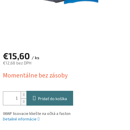
€15,60
/ ks
€12,68 bez DPH
Jednotková
Momentálne bez zásoby
cena:
Pridať do košíka
06WF lisovacie kliešte na očká a faston
Detailné informácie