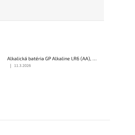
Alkalická batéria GP Alkaline LR6 (AA), 4 ks
|
11.3.2026
Hodnotenie
produktu
je
5
z
5
hviezdičiek.