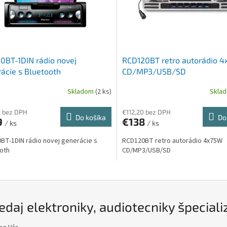
0BT-1DIN rádio novej
RCD120BT retro autorádio 
ácie s Bluetooth
CD/MP3/USB/SD
Skladom
(2 ks)
Skla
1 bez DPH
€112,20 bez DPH
Do košíka
Do
9
€138
/ ks
/ ks
BT-1DIN rádio novej generácie s
RCD120BT retro autorádio 4x75W
oth
CD/MP3/USB/SD
edaj elektroniky, audiotecniky špeciali