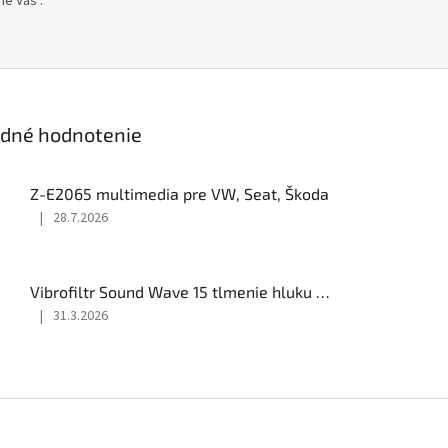
me Vás .
edné hodnotenie
Z-E2065 multimedia pre VW, Seat, Škoda
|
28.7.2026
Hodnotenie
produktu
je
5
Vibrofiltr Sound Wave 15 tlmenie hluku 500x500
z
|
31.3.2026
5
Hodnotenie
hviezdičiek.
produktu
je
5
z
5
hviezdičiek.