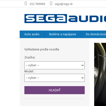
Prejsť
031/7806868
sega@sega.sk
na
obsah
Auto audio
Batérie a napájanie
Do domácnost
P
B
o
r
Vyhladanie podla vozidla
č
e
n
Značka:
d
ý
p
a
a
Model:
j
n
e
e
l
l
HĽADAŤ
e
k
Preskočiť