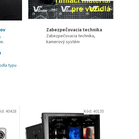
nov
Zabezpečovacia technika
,
Zabezpečovacia technika,
ie.
kamerový systém
a
odla typu
ód:
40428
Kód:
40135