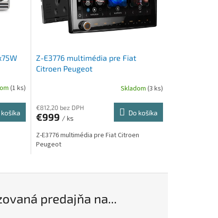
4x75W
Z-E3776 multimédia pre Fiat
Citroen Peugeot
dom
(1 ks)
Skladom
(3 ks)
€812,20 bez DPH
 košíka
Do košíka
€999
/ ks
Z-E3776 multimédia pre Fiat Citroen
Peugeot
zovaná predajňa na...