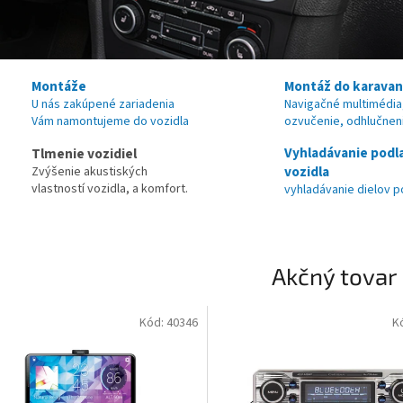
Montáže
Montáž do karava
U nás zakúpené zariadenia
Navigačné multimédia
Vám namontujeme do vozidla
ozvučenie, odhlučnen
Vyhladávanie podl
Tlmenie vozidiel
vozidla
Zvýšenie akustiských
vlastností vozidla, a komfort.
vyhladávanie dielov p
Akčný tovar
Kód:
40346
K