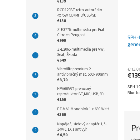
n
€139
i
RCD120BT retro autorádio
4x75W CD/MP3/USB/SD
k
€138
y
Z-E3776 multimédia pre Fiat
š
Citroen Peugeot
SPH-1
€999
p
gener
Z-E2065 multimedia pre VW,
e
Seat, Škoda
€649
c
Vibrofiltr premium 2
€113,0
i
€13
antivibračný mat. 500x700mm
a
€8,70
SPH-10
l
HPA605BT prenosný
Blueto
reproduktor BT,MIC,USB,SD
i
€159
z
ET-MA1 Monoblok 1 x 690 Watt
o
€369
v
Napájač, sieťový adaptér 1,5-
Pr
14V/0,1A s ant.vyh
a
€4,50