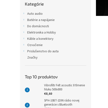
t
Kategórie
kategórie
r
o
Auto audio
Batérie a napájanie
n
Do domácnosti
i
Elektronika a Hobby
k
Káble a konektory
y
Ozvučenie
,
Prislušenstvo do auta
a
Značky
u
d
i
Top 10 produktov
o
Vibrofiltr Felt acoustic 8 tlmenie
t
hluku 500x800
€8,60
e
SPH-10BT-1DIN rádio novej
c
generácie s Bluetooth