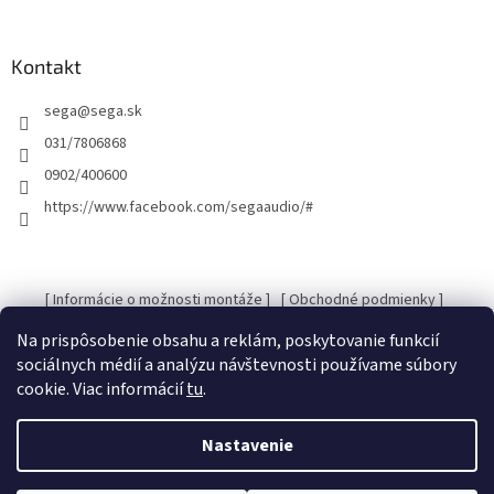
á
p
ä
Kontakt
t
sega
@
sega.sk
i
e
031/7806868
0902/400600
https://www.facebook.com/segaaudio/#
[ Informácie o možnosti montáže ]
[ Obchodné podmienky ]
[ Kontakty ]
[ Ochrana osobných údajov GDRP ]
Na prispôsobenie obsahu a reklám, poskytovanie funkcií
sociálnych médií a analýzu návštevnosti používame súbory
cookie. Viac informácií
tu
.
Vytvoril Shoptet
Nastavenie