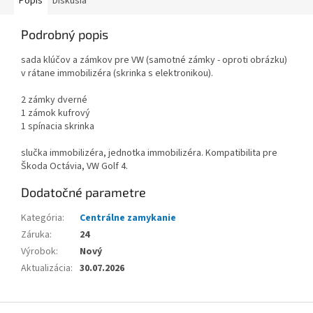
Popis
Diskusia
Podrobný popis
sada klúčov a zámkov pre VW (samotné zámky - oproti obrázku)
v rátane immobilizéra (skrinka s elektronikou).
2 zámky dverné
1 zámok kufrový
1 spínacia skrinka
slučka immobilizéra, jednotka immobilizéra. Kompatibilita pre
Škoda Octávia, VW Golf 4.
Dodatočné parametre
Kategória
:
Centrálne zamykanie
Záruka
:
24
Výrobok
:
Nový
Aktualizácia
:
30.07.2026
Z