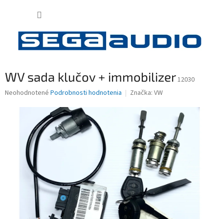
Prejsť
NÁKUP
na
obsah
KOŠÍK
WV sada klučov + immobilizer
12030
Priemerné
Neohodnotené
Podrobnosti hodnotenia
Značka:
VW
hodnotenie
produktu
je
0,0
z
5
hviezdičiek.