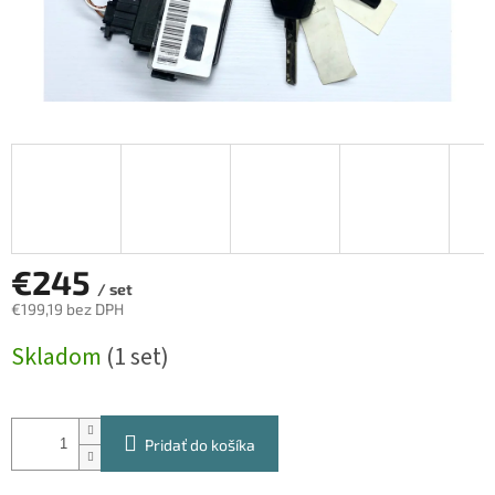
€245
/ set
€199,19 bez DPH
Jednotková
Skladom
(1 set)
cena:
Pridať do košíka