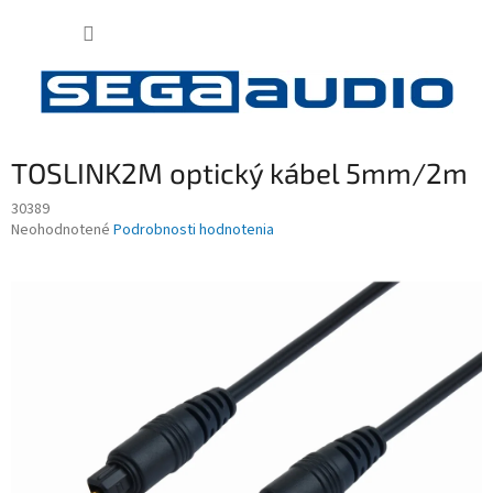
Prejsť
NÁKUP
na
obsah
KOŠÍK
TOSLINK2M optický kábel 5mm/2m
30389
Priemerné
Neohodnotené
Podrobnosti hodnotenia
hodnotenie
produktu
je
0,0
z
5
hviezdičiek.