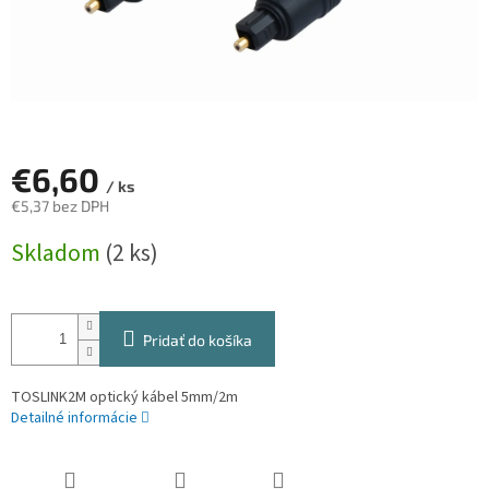
€6,60
/ ks
€5,37 bez DPH
Jednotková
Skladom
(2 ks)
cena:
Pridať do košíka
TOSLINK2M optický kábel 5mm/2m
Detailné informácie