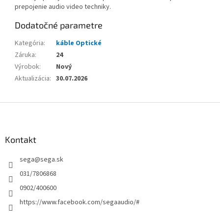
prepojenie audio video techniky.
Dodatočné parametre
Kategória
:
káble Optické
Záruka
:
24
Výrobok
:
Nový
Aktualizácia
:
30.07.2026
Z
á
p
ä
Kontakt
t
sega
@
sega.sk
i
e
031/7806868
0902/400600
https://www.facebook.com/segaaudio/#