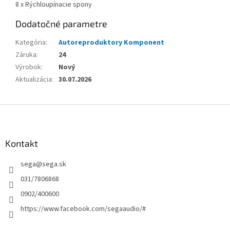
8 x Rýchloupínacie spony
Dodatočné parametre
Kategória
:
Autoreproduktory Komponent
Záruka
:
24
Výrobok
:
Nový
Aktualizácia
:
30.07.2026
Z
á
p
ä
Kontakt
t
sega
@
sega.sk
i
e
031/7806868
0902/400600
https://www.facebook.com/segaaudio/#