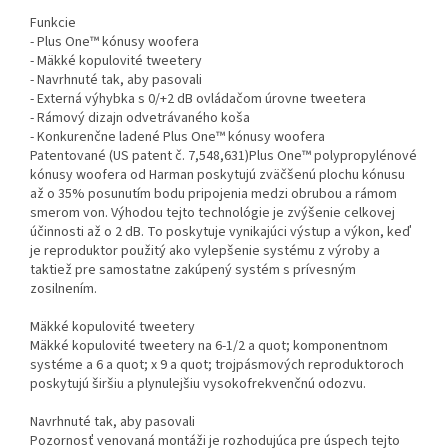
Funkcie
- Plus One™ kónusy woofera
- Mäkké kopulovité tweetery
- Navrhnuté tak, aby pasovali
- Externá výhybka s 0/+2 dB ovládačom úrovne tweetera
- Rámový dizajn odvetrávaného koša
- Konkurenčne ladené Plus One™ kónusy woofera
Patentované (US patent č. 7,548,631)Plus One™ polypropylénové
kónusy woofera od Harman poskytujú zväčšenú plochu kónusu
až o 35% posunutím bodu pripojenia medzi obrubou a rámom
smerom von. Výhodou tejto technológie je zvýšenie celkovej
účinnosti až o 2 dB. To poskytuje vynikajúci výstup a výkon, keď
je reproduktor použitý ako vylepšenie systému z výroby a
taktiež pre samostatne zakúpený systém s prívesným
zosilnením.
Mäkké kopulovité tweetery
Mäkké kopulovité tweetery na 6-1/2 a quot; komponentnom
systéme a 6 a quot; x 9 a quot; trojpásmových reproduktoroch
poskytujú širšiu a plynulejšiu vysokofrekvenčnú odozvu.
Navrhnuté tak, aby pasovali
Pozornosť venovaná montáži je rozhodujúca pre úspech tejto