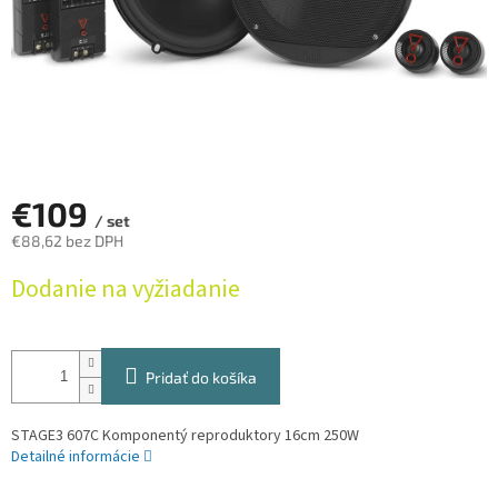
€109
/ set
€88,62 bez DPH
Jednotková
Dodanie na vyžiadanie
cena:
Pridať do košíka
STAGE3 607C Komponentý reproduktory 16cm 250W
Detailné informácie