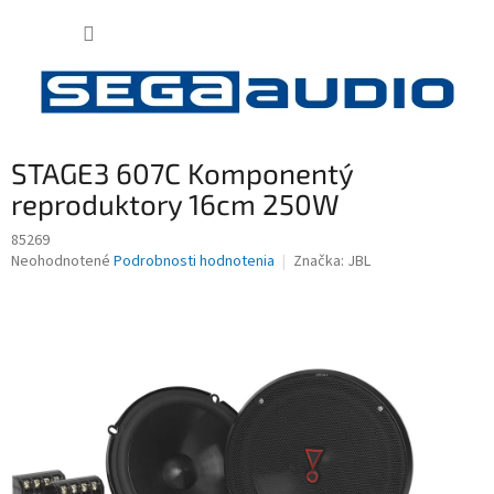
Prejsť
NÁKUP
na
obsah
KOŠÍK
STAGE3 607C Komponentý
reproduktory 16cm 250W
85269
Priemerné
Neohodnotené
Podrobnosti hodnotenia
Značka:
JBL
hodnotenie
produktu
je
0,0
z
5
hviezdičiek.