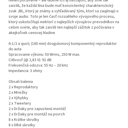
nielen počúvame – ale ladíme ich aj navzájom, aby sme tak
zaistili, že každá línia bude mať konzistentný charakteristický
zvuk JBL, ktorý je známy a vyhľadávaný tými, ktorí sa zaujímajú o
svoje audio. Toto je len časť rozsiahleho vývojového procesu,
ktorý uskutočňujú niektorí z najlepších vývojárov prevodníkov na
celom svete, aby tak zaistili ten najlepší zážitok z počúvania v
akejkoľvek cenovej hladine
6-1/2 a quot; (165 mm) dvojpásmový komponentný reproduktor
do auta
Spracovanie výkonu: 50 Wrms, 250 W max.
Citlivosť (@ 2,83 V): 92 dB
Frekvenčná odozva: 55 Hz – 20 kHz
Impedancia: 3 ohmy
Obsah balenia
2 x Reproduktory
2 x Mriežky
2 x Výhybky
2 x Tweetery
2 x Držiaky pre zapustenú montáž
2 x Držiaky pre montáž na povrch
8 x Krátke skrutky
8 x Dlhé skrutky