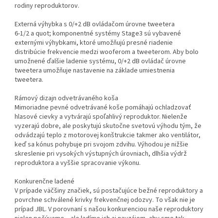
rodiny reproduktorov.
Externá výhybka s 0/+2 dB ovládačom úrovne tweetera
6-1/2 a quot; komponentné systémy Stage3 sú vybavené
externými výhybkami, ktoré umožňujú presné riadenie
distribúcie frekvencie medzi wooferom a tweeterom. Aby bolo
umožnené ďalšie ladenie systému, 0/+2 dB ovládač úrovne
tweetera umožňuje nastavenie na základe umiestnenia
tweetera.
Rámový dizajn odvetrávaného koša
Mimoriadne pevné odvetrávané koše pomáhajú ochladzovať
hlasové cievky a vytvárajú spoľahlivý reproduktor. Nielenže
vyzerajú dobre, ale poskytujú skutočne svetovú výhodu tým, že
odvádzajú teplo z motorovej konštrukcie takmer ako ventilátor,
keď sa kónus pohybuje pri svojom zdvihu. Výhodou je nižšie
skreslenie pri vysokých výstupných úrovniach, dlhšia výdrž
reproduktora a vyššie spracovanie výkonu.
Konkurenčne ladené
V prípade väčšiny značiek, sú postačujúce bežné reproduktory a
povrchne schválené krivky frekvenčnej odozvy. To však nie je
prípad JBL. V porovnaní s našou konkurenciou naše reproduktory